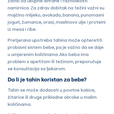
zavisi od ukupne ishrane i raznolikosti
namirnica. Za zdrav dobitak na težini važni su
majčino mlijeko, avokado, banana, punomasni
jogurt, žumance, orasi, maslinovo ulje i proteini
iz mesa i ribe.
Pretjerana upotreba tahina može opteretiti
probavni sistem bebe, pa je važno da se daje
u umjerenim količinama. Ako beba ima
problem s apetitom ili težinom, preporučuje
se konsultacija sa ljekarom.
Da li je tahin koristan za bebe?
Tahin se može dodavati u povrtne kašice,
žitarice ili druge prikladne obroke u malim
količinama.