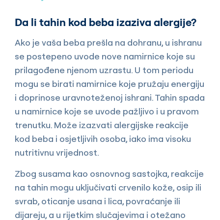
Da li tahin kod beba izaziva alergije?
Ako je vaša beba prešla na dohranu, u ishranu
se postepeno uvode nove namirnice koje su
prilagođene njenom uzrastu. U tom periodu
mogu se birati namirnice koje pružaju energiju
i doprinose uravnoteženoj ishrani. Tahin spada
u namirnice koje se uvode pažljivo i u pravom
trenutku. Može izazvati alergijske reakcije
kod beba i osjetljivih osoba, iako ima visoku
nutritivnu vrijednost.
Zbog susama kao osnovnog sastojka, reakcije
na tahin mogu uključivati crvenilo kože, osip ili
svrab, oticanje usana i lica, povraćanje ili
dijareju, a u rijetkim slučajevima i otežano