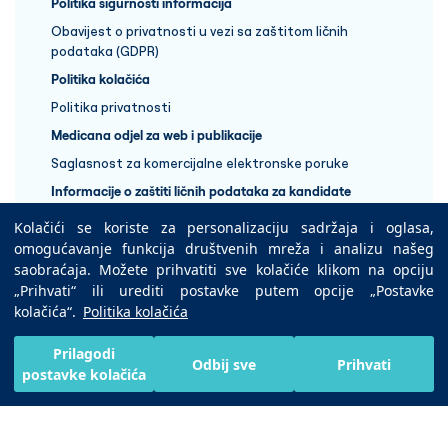
Politika sigurnosti informacija
Obavijest o privatnosti u vezi sa zaštitom ličnih
podataka (GDPR)
Politika kolačića
Politika privatnosti
Medicana odjel za web i publikacije
Saglasnost za komercijalne elektronske poruke
Informacije o zaštiti ličnih podataka za kandidate
Kolačići se koriste za personalizaciju sadržaja i oglasa,
+387 33 848 888
omogućavanje funkcija društvenih mreža i analizu našeg
saobraćaja. Možete prihvatiti sve kolačiće klikom na opciju
„Prihvati“ ili urediti postavke putem opcije „Postavke
Copyright © 2025 Medicana Health Group
kolačića“.
Politika kolačića
Preuzmite na
Prilagodi
Odbij sve
Prihvati
postavke kolačića