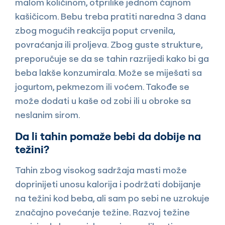
malom količinom, otprilike jednom čajnom
kašičicom. Bebu treba pratiti naredna 3 dana
zbog mogućih reakcija poput crvenila,
povraćanja ili proljeva. Zbog guste strukture,
preporučuje se da se tahin razrijedi kako bi ga
beba lakše konzumirala. Može se miješati sa
jogurtom, pekmezom ili voćem. Takođe se
može dodati u kaše od zobi ili u obroke sa
neslanim sirom.
Da li tahin pomaže bebi da dobije na
težini?
Tahin zbog visokog sadržaja masti može
doprinijeti unosu kalorija i podržati dobijanje
na težini kod beba, ali sam po sebi ne uzrokuje
značajno povećanje težine. Razvoj težine