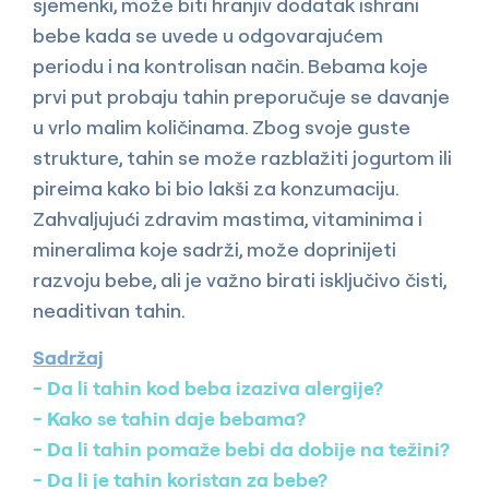
sjemenki, može biti hranjiv dodatak ishrani
bebe kada se uvede u odgovarajućem
periodu i na kontrolisan način. Bebama koje
prvi put probaju tahin preporučuje se davanje
u vrlo malim količinama. Zbog svoje guste
strukture, tahin se može razblažiti jogurtom ili
pireima kako bi bio lakši za konzumaciju.
Zahvaljujući zdravim mastima, vitaminima i
mineralima koje sadrži, može doprinijeti
razvoju bebe, ali je važno birati isključivo čisti,
neaditivan tahin.
Sadržaj
Da li tahin kod beba izaziva alergije?
Kako se tahin daje bebama?
Da li tahin pomaže bebi da dobije na težini?
Da li je tahin koristan za bebe?