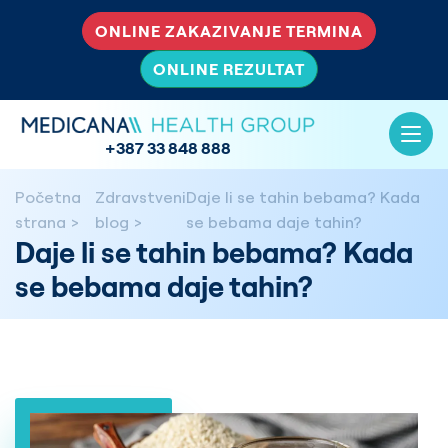
ONLINE ZAKAZIVANJE TERMINA
ONLINE REZULTAT
+387 33 848 888
Početna
Zdravstveni
Daje li se tahin bebama? Kada
strana
blog
se bebama daje tahin?
Daje li se tahin bebama? Kada
se bebama daje tahin?