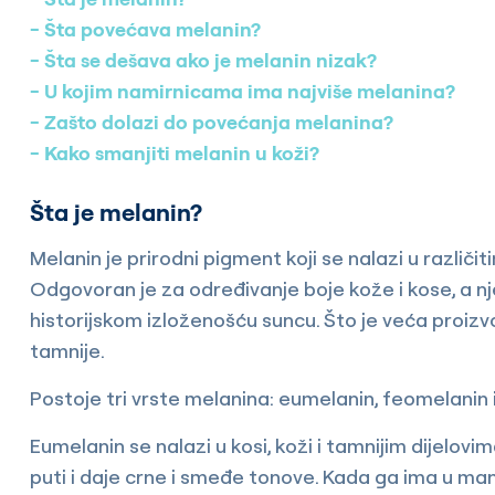
Šta povećava melanin?
Šta se dešava ako je melanin nizak?
U kojim namirnicama ima najviše melanina?
Zašto dolazi do povećanja melanina?
Kako smanjiti melanin u koži?
Šta je melanin?
Melanin je prirodni pigment koji se nalazi u različit
Odgovoran je za određivanje boje kože i kose, a nj
historijskom izloženošću suncu. Što je veća proizv
tamnije.
Postoje tri vrste melanina: eumelanin, feomelanin 
Eumelanin se nalazi u kosi, koži i tamnijim dijelov
puti i daje crne i smeđe tonove. Kada ga ima u manji