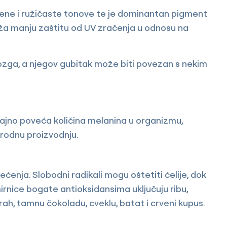
rvene i ružičaste tonove te je dominantan pigment
ža manju zaštitu od UV zračenja u odnosu na
zga, a njegov gubitak može biti povezan s nekim
čajno poveća količina melanina u organizmu,
irodnu proizvodnju.
ćenja. Slobodni radikali mogu oštetiti ćelije, dok
irnice bogate antioksidansima uključuju ribu,
grah, tamnu čokoladu, cveklu, batat i crveni kupus.