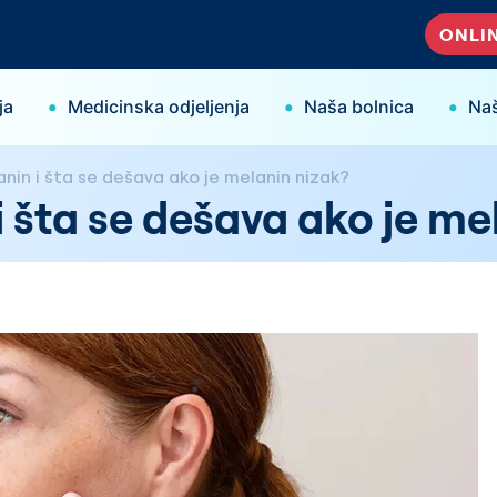
ONLIN
•
•
•
ja
Medicinska odjeljenja
Naša bolnica
Naš
in i šta se dešava ako je melanin nizak?
 šta se dešava ako je me