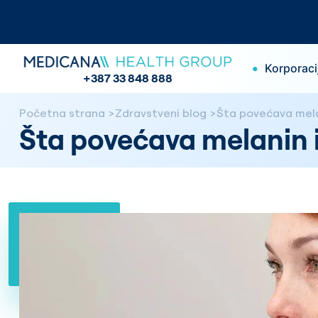
•
Korporaci
+387 33 848 888
Početna strana
Zdravstveni blog
Šta povećava melan
Šta povećava melanin i