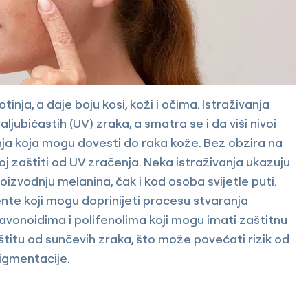
otinja, a daje boju kosi, koži i očima. Istraživanja
jubičastih (UV) zraka, a smatra se i da viši nivoi
nja koja mogu dovesti do raka kože. Bez obzira na
oj zaštiti od UV zračenja. Neka istraživanja ukazuju
izvodnju melanina, čak i kod osoba svijetle puti.
jente koji mogu doprinijeti procesu stvaranja
lavonoidima i polifenolima koji mogu imati zaštitnu
štitu od sunčevih zraka, što može povećati rizik od
igmentacije.