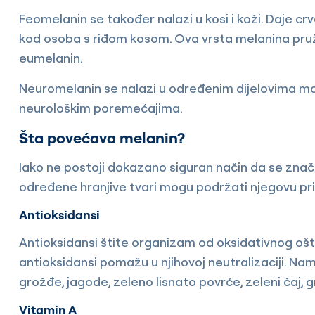
Feomelanin se također nalazi u kosi i koži. Daje c
kod osoba s riđom kosom. Ova vrsta melanina pru
eumelanin.
Neuromelanin se nalazi u određenim dijelovima mo
neurološkim poremećajima.
Šta povećava melanin?
Iako ne postoji dokazano siguran način da se zna
određene hranjive tvari mogu podržati njegovu pr
Antioksidansi
Antioksidansi štite organizam od oksidativnog ošte
antioksidansi pomažu u njihovoj neutralizaciji. Nam
grožđe, jagode, zeleno lisnato povrće, zeleni čaj, 
Vitamin A