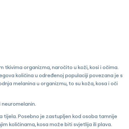
im tkivima organizma, naročito u koži, kosi i očima.
egova količina u određenoj populaciji povezana je s
odnja melanina u organizmu, to su koža, kosa i oči
i neuromelanin.
ima tijela. Posebno je zastupljen kod osoba tamnije
m količinama, kosa može biti svjetlija ili plava.