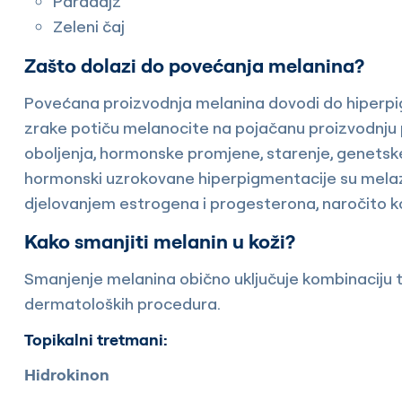
Paradajz
Zeleni čaj
Zašto dolazi do povećanja melanina?
Povećana proizvodnja melanina dovodi do hiperpigm
zrake potiču melanocite na pojačanu proizvodnju 
oboljenja, hormonske promjene, starenje, genetske 
hormonski uzrokovane hiperpigmentacije su melaz
djelovanjem estrogena i progesterona, naročito k
Kako smanjiti melanin u koži?
Smanjenje melanina obično uključuje kombinaciju t
dermatoloških procedura.
Topikalni tretmani:
Hidrokinon