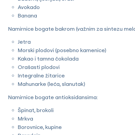
Avokado
Banana
Namirnice bogate bakrom (važnim za sintezu mela
Jetra
Morski plodovi (posebno kamenice)
Kakao i tamna čokolada
Orašasti plodovi
Integralne žitarice
Mahunarke (leća, slanutak)
Namirnice bogate antioksidansima:
Špinat, brokoli
Mrkva
Borovnice, kupine