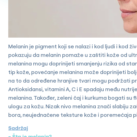
Melanin je pigment koji se nalazi i kod ljudi i kod živ
pokazuju da melanin pomaže u zaštiti kože od ultral
melanina mogu doprinijeti smanjenju rizika od sta
tip kože, povećanje melanina može doprinijeti bolj
na to da određene hranjive tvari mogu podržati pro
Antioksidansi, vitamini A, C i E spadaju među nutri
melanina. Također, zeleni čaj i kurkuma bogati su f
ulogu za kožu. Nizak nivo melanina znači slabiju za
bora, neujednačene teksture kože i poremećaja p
Sadržaj
Šta je melanin?