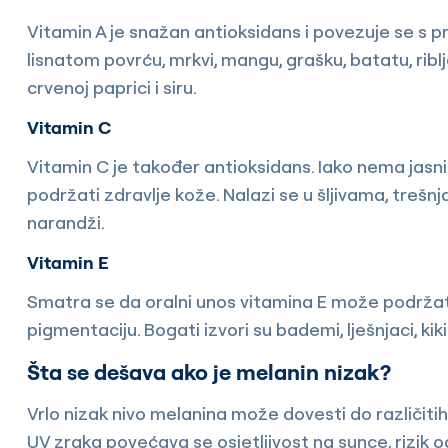
Vitamin A je snažan antioksidans i povezuje se s 
lisnatom povrću, mrkvi, mangu, grašku, batatu, ribljem
crvenoj paprici i siru.
Vitamin C
Vitamin C je također antioksidans. Iako nema jas
podržati zdravlje kože. Nalazi se u šljivama, trešnj
narandži.
Vitamin E
Smatra se da oralni unos vitamina E može podržati 
pigmentaciju. Bogati izvori su bademi, lješnjaci, kik
Šta se dešava ako je melanin nizak?
Vrlo nizak nivo melanina može dovesti do različit
UV zraka povećava se osjetljivost na sunce, rizik o