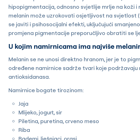
hipopigmentacija, odnosno svjetlije mrlje na koži 
melanin može uzrokovati osjetljivost na svjetlost 
se javiti i psihosocijalni efekti, uključujući smanj
promjena pigmentacije preporučljivo obratiti se lj
U kojim namirnicama ima najviše melani
Melanin se ne unosi direktno hranom, jer je to pi
određene namirnice sadrže tvari koje podržavaju n
antioksidanasa.
Namirnice bogate tirozinom:
Jaja
Mlijeko, jogurt, sir
Piletina, puretina, crveno meso
Riba
Bademi, lješnjaci, orasi