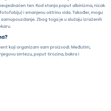
i neujednačen ten. Kod stanja poput albinizma, nizak
(fotofobiju) i smanjenu oštrinu vida. Također, mogu
eno samopouzdanje. Zbog toga je u slučaju izraženih
ekaru.
na?
gment koji organizam sam proizvodi. Međutim,
jegovu sintezu, poput tirozina, bakra i