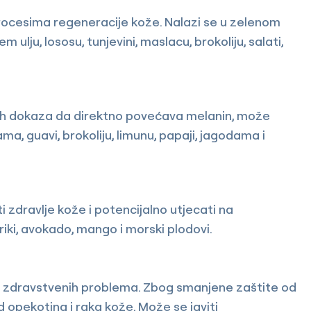
procesima regeneracije kože. Nalazi se u zelenom
 ulju, lososu, tunjevini, maslacu, brokoliju, salati,
nih dokaza da direktno povećava melanin, može
ama, guavi, brokoliju, limunu, papaji, jagodama i
zdravlje kože i potencijalno utjecati na
iriki, avokado, mango i morski plodovi.
ih zdravstvenih problema. Zbog smanjene zaštite od
d opekotina i raka kože. Može se javiti