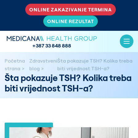
ONLINE ZAKAZIVANJE TERMINA
ONLINE REZULTAT
+387 33 848 888
Početna
Zdravstveni
Šta pokazuje TSH? Kolika treba
strana
blog
biti vrijednost TSH-a?
Šta pokazuje TSH? Kolika treba
biti vrijednost TSH-a?