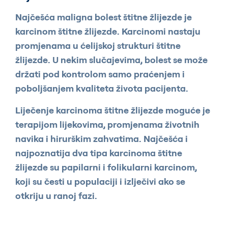
Najčešća maligna bolest štitne žlijezde je
karcinom štitne žlijezde. Karcinomi nastaju
promjenama u ćelijskoj strukturi štitne
žlijezde. U nekim slučajevima, bolest se može
držati pod kontrolom samo praćenjem i
poboljšanjem kvaliteta života pacijenta.
Liječenje karcinoma štitne žlijezde moguće je
terapijom lijekovima, promjenama životnih
navika i hirurškim zahvatima. Najčešća i
najpoznatija dva tipa karcinoma štitne
žlijezde su papilarni i folikularni karcinom,
koji su česti u populaciji i izlječivi ako se
otkriju u ranoj fazi.