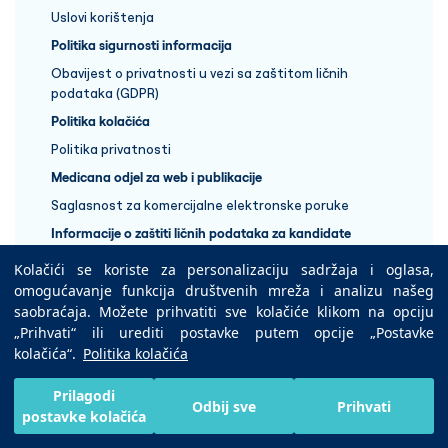
Uslovi korištenja
Politika sigurnosti informacija
Obavijest o privatnosti u vezi sa zaštitom ličnih
podataka (GDPR)
Politika kolačića
Politika privatnosti
Medicana odjel za web i publikacije
Saglasnost za komercijalne elektronske poruke
Informacije o zaštiti ličnih podataka za kandidate
Kolačići se koriste za personalizaciju sadržaja i oglasa,
+387 33 848 888
omogućavanje funkcija društvenih mreža i analizu našeg
saobraćaja. Možete prihvatiti sve kolačiće klikom na opciju
„Prihvati“ ili urediti postavke putem opcije „Postavke
Copyright © 2025 Medicana Health Group
kolačića“.
Politika kolačića
Preuzmite na
Prilagodi
Odbij sve
Prihvati
postavke kolačića