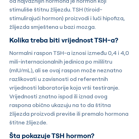
od najvažnijih hormona je hormon koji
stimuliše štitnu žlijezdu. TSH (tiroid-
stimulirajući hormon) proizvodi i luči hipofiza,
žlijezda smještena u bazi mozga.
Kolika treba biti vrijednost TSH-a?
Normalni raspon TSH-a iznosi između 0,4 i 4,0
mili-internacionalnih jedinica po mililitru
(mIU/mL), ali se ovaj raspon može neznatno
razlikovati u zavisnosti od referentnih
vrijednosti laboratorije koja vrši testiranje.
Vrijednosti znatno ispod ili iznad ovog
raspona obično ukazuju na to da štitna
žlijezda proizvodi previše ili premalo hormona
štitne žlijezde.
Šta pokazuje TSH hormon?