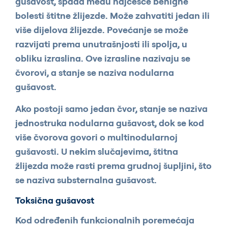
gušavost, spada među najčešće benigne
bolesti štitne žlijezde. Može zahvatiti jedan ili
više dijelova žlijezde. Povećanje se može
razvijati prema unutrašnjosti ili spolja, u
obliku izraslina. Ove izrasline nazivaju se
čvorovi, a stanje se naziva nodularna
gušavost.
Ako postoji samo jedan čvor, stanje se naziva
jednostruka nodularna gušavost, dok se kod
više čvorova govori o multinodularnoj
gušavosti. U nekim slučajevima, štitna
žlijezda može rasti prema grudnoj šupljini, što
se naziva substernalna gušavost.
Toksična gušavost
Kod određenih funkcionalnih poremećaja