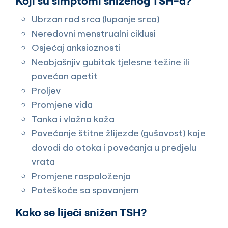
Koji su simptomi sniženog TSH-a?
Ubrzan rad srca (lupanje srca)
Neredovni menstrualni ciklusi
Osjećaj anksioznosti
Neobjašnjiv gubitak tjelesne težine ili
povećan apetit
Proljev
Promjene vida
Tanka i vlažna koža
Povećanje štitne žlijezde (gušavost) koje
dovodi do otoka i povećanja u predjelu
vrata
Promjene raspoloženja
Poteškoće sa spavanjem
Kako se liječi snižen TSH?