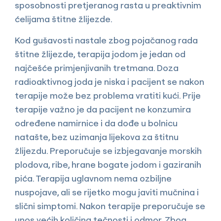
sposobnosti pretjeranog rasta u preaktivnim
ćelijama štitne žlijezde.
Kod gušavosti nastale zbog pojačanog rada
štitne žlijezde, terapija jodom je jedan od
najčešće primjenjivanih tretmana. Doza
radioaktivnog joda je niska i pacijent se nakon
terapije može bez problema vratiti kući. Prije
terapije važno je da pacijent ne konzumira
određene namirnice i da dođe u bolnicu
natašte, bez uzimanja lijekova za štitnu
žlijezdu. Preporučuje se izbjegavanje morskih
plodova, ribe, hrane bogate jodom i gaziranih
pića. Terapija uglavnom nema ozbiljne
nuspojave, ali se rijetko mogu javiti mučnina i
slični simptomi. Nakon terapije preporučuje se
unos većih količina tečnosti i odmor. Zbog