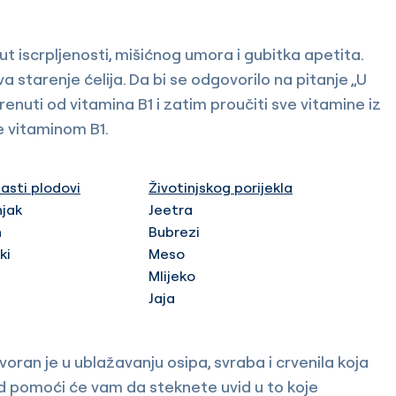
t iscrpljenosti, mišićnog umora i gubitka apetita.
a starenje ćelija. Da bi se odgovorilo na pitanje „U
enuti od vitamina B1 i zatim proučiti sve vitamine iz
e vitaminom B1.
asti plodovi
Životinjskog porijekla
njak
Jeetra
h
Bubrezi
ki
Meso
Mlijeko
Jaja
tvoran je u ublažavanju osipa, svraba i crvenila koja
pod pomoći će vam da steknete uvid u to koje