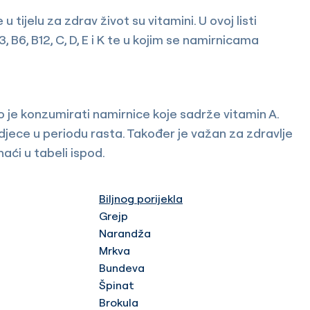
 tijelu za zdrav život su vitamini. U ovoj listi
, B6, B12, C, D, E i K te u kojim se namirnicama
 je konzumirati namirnice koje sadrže vitamin A.
djece u periodu rasta. Također je važan za zdravlje
aći u tabeli ispod.
Biljnog porijekla
Grejp
Narandža
Mrkva
Bundeva
Špinat
Brokula