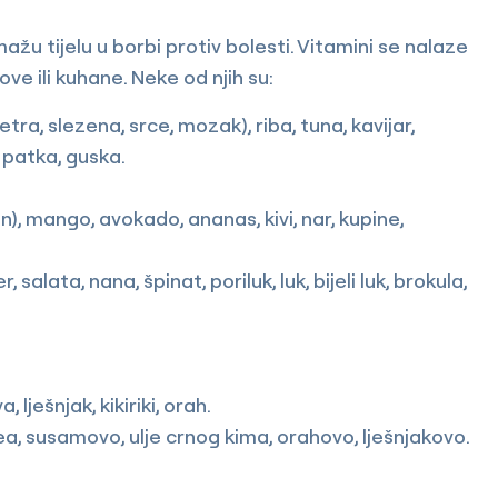
u tijelu u borbi protiv bolesti. Vitamini se nalaze
e ili kuhane. Neke od njih su:
etra, slezena, srce, mozak), riba, tuna, kavijar,
, patka, guska.
), mango, avokado, ananas, kivi, nar, kupine,
, salata, nana, špinat, poriluk, luk, bijeli luk, brokula,
lješnjak, kikiriki, orah.
ea, susamovo, ulje crnog kima, orahovo, lješnjakovo.