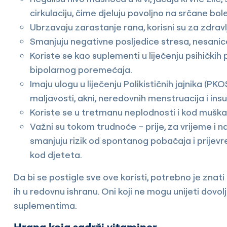
cirkulaciju, čime djeluju povoljno na srčane bole
Ubrzavaju zarastanje rana, korisni su za zdravlje
Smanjuju negativne posljedice stresa, nesanice
Koriste se kao suplementi u liječenju psihičkih
bipolarnog poremećaja.
Imaju ulogu u liječenju Polikističnih jajnika (
maljavosti, akni, neredovnih menstruacija i insu
Koriste se u tretmanu neplodnosti i kod muška
Važni su tokom trudnoće – prije, za vrijeme i na
smanjuju rizik od spontanog pobačaja i prije
kod djeteta.
Da bi se postigle sve ove koristi, potrebno je znat
ih u redovnu ishranu. Oni koji ne mogu unijeti dovo
suplementima.