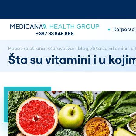
•
Korporaci
+387 33 848 888
Početna strana
Zdravstveni blog
Šta su vitamini i 
Šta su vitamini i u ko