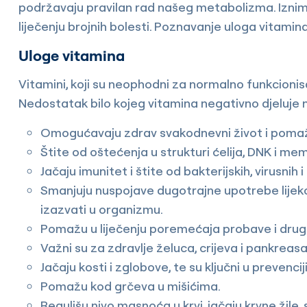
podržavaju pravilan rad našeg metabolizma. Iznimno
liječenju brojnih bolesti. Poznavanje uloga vitami
Uloge vitamina
Vitamini, koji su neophodni za normalno funkcionis
Nedostatak bilo kojeg vitamina negativno djeluje n
Omogućavaju zdrav svakodnevni život i pomažu 
Štite od oštećenja u strukturi ćelija, DNK i me
Jačaju imunitet i štite od bakterijskih, virusnih 
Smanjuju nuspojave dugotrajne upotrebe lijeko
izazvati u organizmu.
Pomažu u liječenju poremećaja probave i drugi
Važni su za zdravlje želuca, crijeva i pankreasa
Jačaju kosti i zglobove, te su ključni u prevenc
Pomažu kod grčeva u mišićima.
Regulišu nivo masnoća u krvi, jačaju krvne žile,