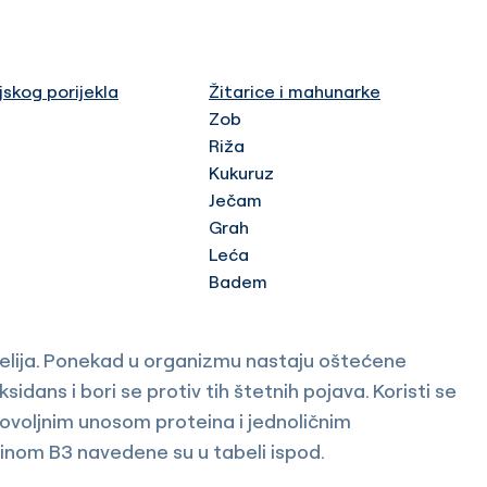
jskog porijekla
Žitarice i mahunarke
Zob
Riža
Kukuruz
Ječam
Grah
Leća
Badem
 ćelija. Ponekad u organizmu nastaju oštećene
sidans i bori se protiv tih štetnih pojava. Koristi se
edovoljnim unosom proteina i jednoličnim
nom B3 navedene su u tabeli ispod.