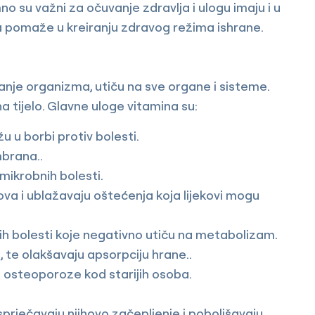
 su važni za očuvanje zdravlja i ulogu imaju i u
na pomaže u kreiranju zdravog režima ishrane.
anje organizma, utiču na sve organe i sisteme.
a tijelo. Glavne uloge vitamina su:
u borbi protiv bolesti.
mbrana..
i mikrobnih bolesti.
va i ublažavaju oštećenja koja lijekovi mogu
h bolesti koje negativno utiču na metabolizam.
, te olakšavaju apsorpciju hrane..
iji osteoporoze kod starijih osoba.
 sprječavaju njihovo začepljenje i poboljšavaju