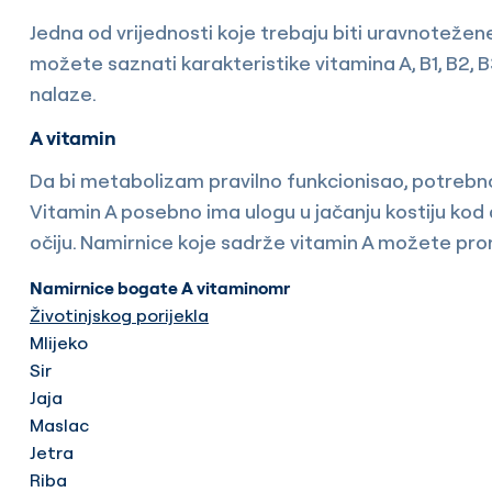
Jedna od vrijednosti koje trebaju biti uravnotežene u
možete saznati karakteristike vitamina A, B1, B2, B3
nalaze.
A vitamin
Da bi metabolizam pravilno funkcionisao, potrebno
Vitamin A posebno ima ulogu u jačanju kostiju kod 
očiju. Namirnice koje sadrže vitamin A možete pron
Namirnice bogate A vitaminomr
Životinjskog porijekla
Mlijeko
Sir
Jaja
Maslac
Jetra
Riba