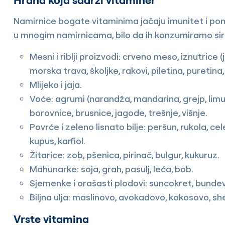
Hrana koja sadrži vitaminer
Namirnice bogate vitaminima jačaju imunitet i pomaž
u mnogim namirnicama, bilo da ih konzumiramo sirov
Mesni i riblji proizvodi: crveno meso, iznutrice (j
morska trava, školjke, rakovi, piletina, puretina
Mlijeko i jaja.
Voće: agrumi (narandža, mandarina, grejp, limun
borovnice, brusnice, jagode, trešnje, višnje.
Povrće i zeleno lisnato bilje: peršun, rukola, celer
kupus, karfiol.
Žitarice: zob, pšenica, pirinač, bulgur, kukuruz.
Mahunarke: soja, grah, pasulj, leća, bob.
Sjemenke i orašasti plodovi: suncokret, bundeva, 
Biljna ulja: maslinovo, avokadovo, kokosovo, sh
Vrste vitamina