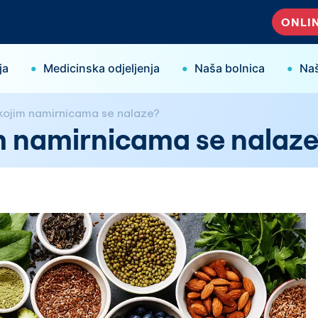
ONLIN
•
•
•
ja
Medicinska odjeljenja
Naša bolnica
Naš
u kojim namirnicama se nalaze?
jim namirnicama se nalaz