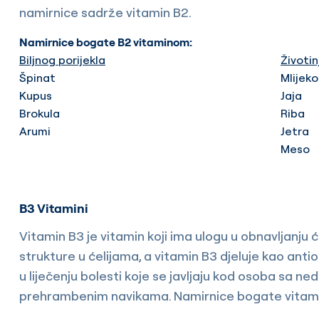
namirnice sadrže vitamin B2.
Namirnice bogate B2 vitaminom:
Biljnog porijekla
Životin
Špinat
Mlijeko
Kupus
Jaja
Brokula
Riba
Arumi
Jetra
Meso
B3 Vitamini
Vitamin B3 je vitamin koji ima ulogu u obnavljanju
strukture u ćelijama, a vitamin B3 djeluje kao antiok
u liječenju bolesti koje se javljaju kod osoba sa n
prehrambenim navikama. Namirnice bogate vitami