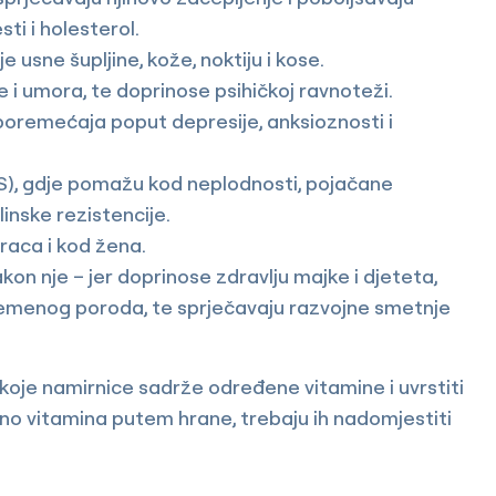
sti i holesterol.
 usne šupljine, kože, noktiju i kose.
 i umora, te doprinose psihičkoj ravnoteži.
 poremećaja poput depresije, anksioznosti i
PKOS), gdje pomažu kod neplodnosti, pojačane
linske rezistencije.
raca i kod žena.
kon nje – jer doprinose zdravlju majke i djeteta,
vremenog poroda, te sprječavaju razvojne smetnje
i koje namirnice sadrže određene vitamine i uvrstiti
ljno vitamina putem hrane, trebaju ih nadomjestiti