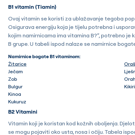
B1 vitamin (Tiamin)
Ovaj vitamin se koristi za ublažavanje tegoba popu
Osigurava energiju koja je tijelu potrebna i usporav
kojim namirnicama ima vitamina B?“, potrebno je kr
B grupe. U tabeli ispod nalaze se namirnice bogat
Namirnice bogate B1 vitaminom:
Žitarice
Oraš
Ječam
Lješ
Zob
Ora
Bulgur
Kikiri
Kinoa
Kukuruz
B2 Vitamini
Vitamin koji je koristan kod kožnih oboljenja. Djelo
se mogu pojaviti oko usta, nosa i očiju. Tabela is