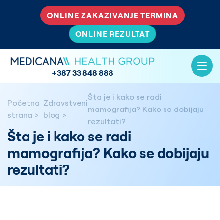
ONLINE ZAKAZIVANJE TERMINA
ONLINE REZULTAT
+387 33 848 888
Šta je i kako se radi
Početna
Zdravstveni
mamografija? Kako se dobijaju
strana
blog
rezultati?
Šta je i kako se radi
mamografija? Kako se dobijaju
rezultati?