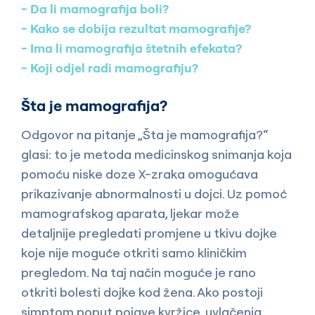
Da li mamografija boli?
Kako se dobija rezultat mamografije?
Ima li mamografija štetnih efekata?
Koji odjel radi mamografiju?
Šta je mamografija?
Odgovor na pitanje „Šta je mamografija?“
glasi: to je metoda medicinskog snimanja koja
pomoću niske doze X-zraka omogućava
prikazivanje abnormalnosti u dojci. Uz pomoć
mamografskog aparata, ljekar može
detaljnije pregledati promjene u tkivu dojke
koje nije moguće otkriti samo kliničkim
pregledom. Na taj način moguće je rano
otkriti bolesti dojke kod žena. Ako postoji
simptom poput pojave kvržice, uvlačenja