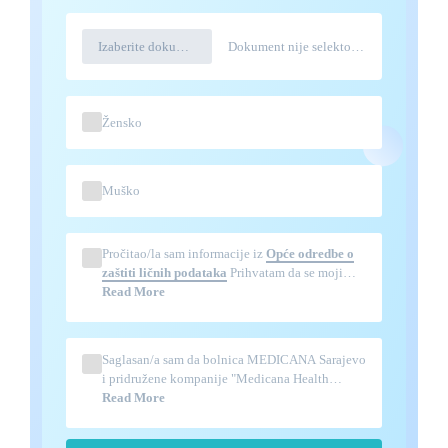
Izaberite dokument
Dokument nije selektovana
Žensko
Muško
Pročitao/la sam informacije iz
Opće odredbe o
zaštiti ličnih podataka
Prihvatam da se moji
podaci obrađuju u navedenom obimu, te da me
Read More
mogu kontaktirati iz bolnice MEDICANA
Sarajevo, kao i iz Medicana Group kompanije u
vezi zdravstvene usluge i lične komunikacije.
Saglasan/a sam da bolnica MEDICANA Sarajevo
i pridružene kompanije "Medicana Health
Group" mogu pružiti informacije, upitnike,
Read More
publicitet, otvaranje poziva i sličnih aktivnosti.
Slažem se da mi šalju komercijalne elektronske