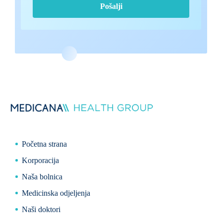
poruke poput: poziva, SMS, e-mailova, a sve u
Pošalji
okviru podsjetnika i drugih komunikacijskih
aktivnosti
Početna strana
Korporacija
Naša bolnica
Medicinska odjeljenja
Naši doktori