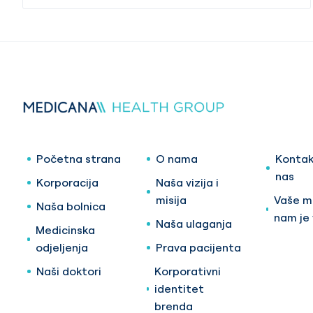
Početna strana
O nama
Kontak
nas
Korporacija
Naša vizija i
misija
Vaše mi
Naša bolnica
nam je
Naša ulaganja
Medicinska
odjeljenja
Prava pacijenta
Naši doktori
Korporativni
identitet
brenda