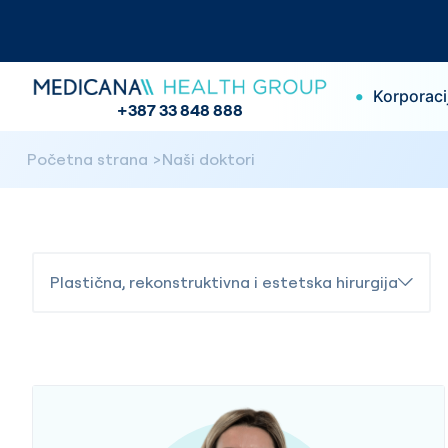
•
Korporaci
+387 33 848 888
Početna strana
Naši doktori
Plastična, rekonstruktivna i estetska hirurgija