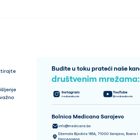
Budite u toku prateći naše kan
tirajte
društvenim mrežama:
šljenje
Instagram
YouTube
 važno
medicanabosnia
@medicanabosnia
Bolnica Medicana Sarajevo
info@medicana.ba
Džemala Bijedića 185A, 71000 Sarajevo, Bosna i
Hercegovina