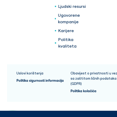
Ljudski resursi
Ugovorene
kompanije
Karijere
Politika
kvaliteta
Uslovi korištenja
Obavijest o privatnosti u vez
sa zaštitom ličnih podataka
Politika sigurnosti informacija
(GDPR)
Politika kolačića
Copyright © 2025 Medicana Health Group