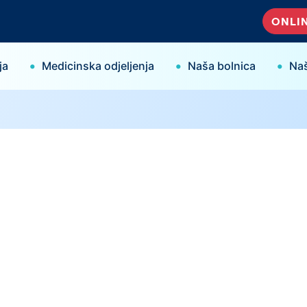
ONLIN
•
•
•
ja
Medicinska odjeljenja
Naša bolnica
Naš