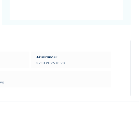
Ažurirano u:
27.10.2025 01:29
tvo