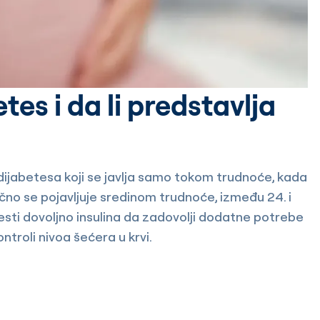
tes i da li predstavlja
ip dijabetesa koji se javlja samo tokom trudnoće, kada
bično se pojavljuje sredinom trudnoće, između 24. i
esti dovoljno insulina da zadovolji dodatne potrebe
troli nivoa šećera u krvi.