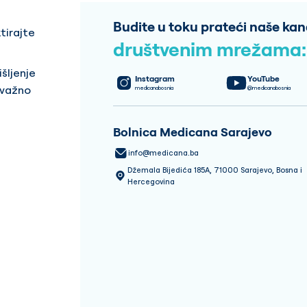
Budite u toku prateći naše kan
tirajte
društvenim mrežama:
šljenje
Instagram
YouTube
 važno
medicanabosnia
@medicanabosnia
Bolnica Medicana Sarajevo
info@medicana.ba
Džemala Bijedića 185A, 71000 Sarajevo, Bosna i
Hercegovina