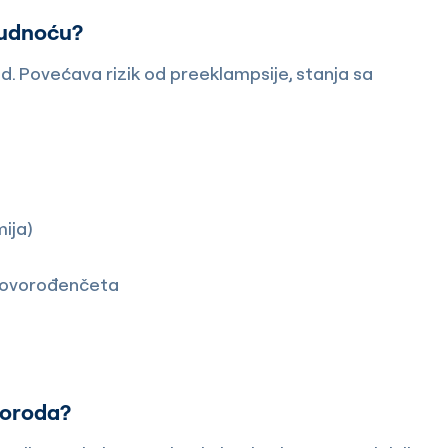
trudnoću?
d. Povećava rizik od preeklampsije, stanja sa
ija)
 novorođenčeta
 poroda?