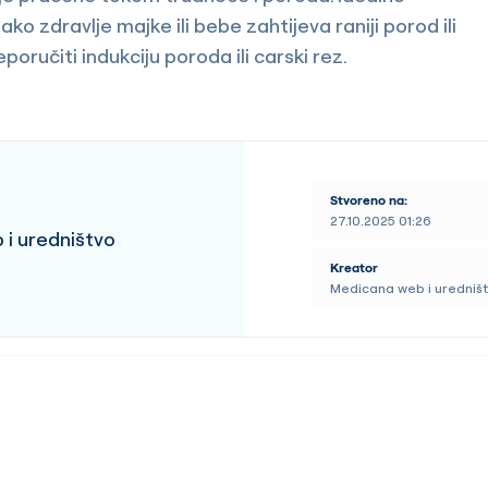
ko zdravlje majke ili bebe zahtijeva raniji porod ili
oručiti indukciju poroda ili carski rez.
Stvoreno na:
27.10.2025 01:26
i uredništvo
Kreator
Medicana web i uredniš