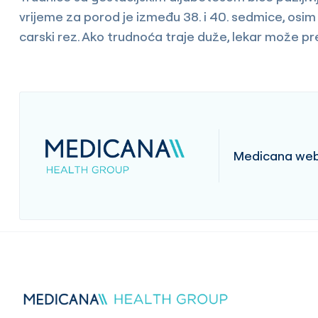
vrijeme za porod je između 38. i 40. sedmice, osim a
carski rez. Ako trudnoća traje duže, lekar može prep
Medicana web 