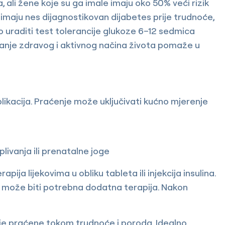
 ali žene koje su ga imale imaju oko 50% veći rizik
 imaju nes dijagnostikovan dijabetes prije trudnoće,
o uraditi test tolerancije glukoze 6–12 sedmica
anje zdravog i aktivnog načina života pomaže u
plikacija. Praćenje može uključivati kućno mjerenje
livanja ili prenatalne joge
ija lijekovima u obliku tableta ili injekcija insulina.
i može biti potrebna dodatna terapija. Nakon
ije praćene tokom trudnoće i poroda. Idealno