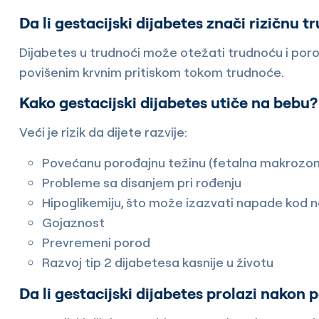
Da li gestacijski dijabetes znači rizičnu 
Dijabetes u trudnoći može otežati trudnoću i poro
povišenim krvnim pritiskom tokom trudnoće.
Kako gestacijski dijabetes utiče na bebu?
Veći je rizik da dijete razvije:
Povećanu porođajnu težinu (fetalna makrozom
Probleme sa disanjem pri rođenju
Hipoglikemiju, što može izazvati napade kod
Gojaznost
Prevremeni porod
Razvoj tip 2 dijabetesa kasnije u životu
Da li gestacijski dijabetes prolazi nakon