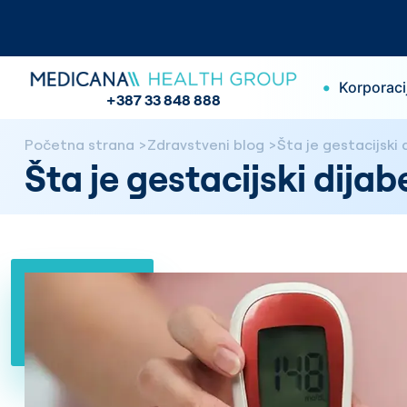
•
Korporaci
+387 33 848 888
Početna strana
Zdravstveni blog
Šta je gestacijski 
Šta je gestacijski dijab