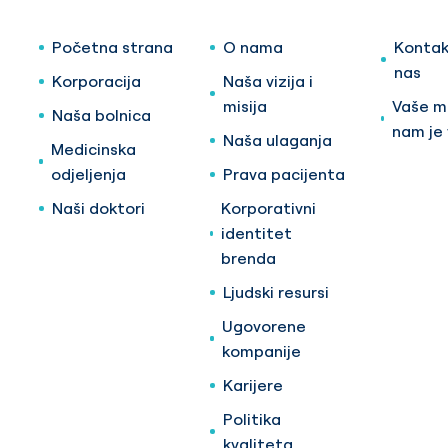
Početna strana
O nama
Kontak
nas
Korporacija
Naša vizija i
misija
Vaše mi
Naša bolnica
nam je
Naša ulaganja
Medicinska
odjeljenja
Prava pacijenta
Naši doktori
Korporativni
identitet
brenda
Ljudski resursi
Ugovorene
kompanije
Karijere
Politika
kvaliteta