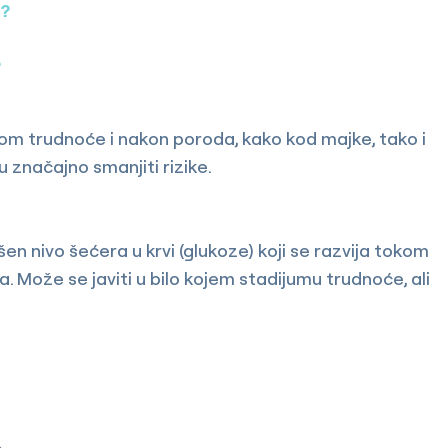
u?
?
om trudnoće i nakon poroda, kako kod majke, tako i
 značajno smanjiti rizike.
šen nivo šećera u krvi (glukoze) koji se razvija tokom
 Može se javiti u bilo kojem stadijumu trudnoće, ali