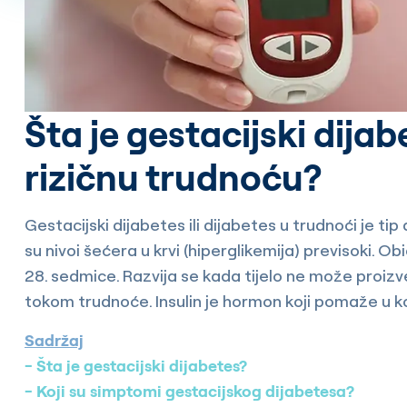
Šta je gestacijski dijabe
rizičnu trudnoću?
Gestacijski dijabetes ili dijabetes u trudnoći je t
su nivoi šećera u krvi (hiperglikemija) previsoki. O
28. sedmice. Razvija se kada tijelo ne može proizv
tokom trudnoće. Insulin je hormon koji pomaže u kon
Sadržaj
Šta je gestacijski dijabetes?
Koji su simptomi gestacijskog dijabetesa?