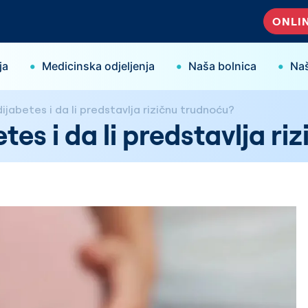
ONLIN
•
•
•
ja
Medicinska odjeljenja
Naša bolnica
Naš
dijabetes i da li predstavlja rizičnu trudnoću?
etes i da li predstavlja r