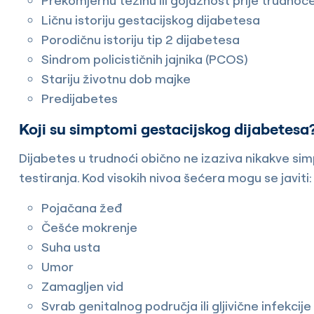
Prekomjernu težinu ili gojaznost prije trudnoć
Ličnu istoriju gestacijskog dijabetesa
Porodičnu istoriju tip 2 dijabetesa
Sindrom policističnih jajnika (PCOS)
Stariju životnu dob majke
Predijabetes
Koji su simptomi gestacijskog dijabetesa
Dijabetes u trudnoći obično ne izaziva nikakve sim
testiranja. Kod visokih nivoa šećera mogu se javiti:
Pojačana žeđ
Češće mokrenje
Suha usta
Umor
Zamagljen vid
Svrab genitalnog područja ili gljivične infekcije