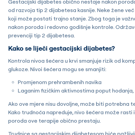
Gestacijski dijabetes obično nestaje nakon poroda,
od razvoja tip 2 dijabetesa kasnije. Neke žene već
koji može postati trajno stanje. Zbog toga je važn
nakon poroda i redovno godišnje kontrole. Održav
prevenciji tip 2 dijabetesa.
Kako se liječi gestacijski dijabetes?
Kontrola nivoa šećera u krvi smanjuje rizik od kom
glukoze. Nivoi šećera mogu se smanjiti:
Promjenom prehrambenih navika
Laganim fizičkim aktivnostima poput hodanja, p
Ako ove mjere nisu dovoljne, može biti potrebna terap
Kako trudnoća napreduje, nivo šećera može rasti 
poroda ove terapije obično prestaju.
Trudnice sa gestacijskim dijabetesom biće pažljiv