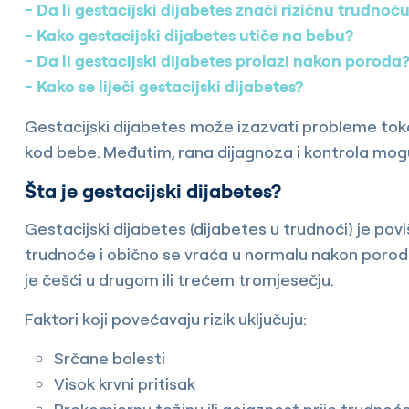
Da li gestacijski dijabetes znači rizičnu trudnoć
Kako gestacijski dijabetes utiče na bebu?
Da li gestacijski dijabetes prolazi nakon poroda
Kako se liječi gestacijski dijabetes?
Gestacijski dijabetes može izazvati probleme tok
kod bebe. Međutim, rana dijagnoza i kontrola mogu
Šta je gestacijski dijabetes?
Gestacijski dijabetes (dijabetes u trudnoći) je povi
trudnoće i obično se vraća u normalu nakon poroda.
je češći u drugom ili trećem tromjesečju.
Faktori koji povećavaju rizik uključuju:
Srčane bolesti
Visok krvni pritisak