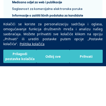
Medicana odjel za web i publikacije
Saglasnost za komercijalne elektronske poruke
Informacije o zaštiti ličnih podataka za kandidate
Kolačići se koriste za personalizaciju sadržaja i oglasa,
+387 33 848 888
omogućavanje funkcija društvenih mreža i analizu našeg
saobraćaja. Možete prihvatiti sve kolačiće klikom na opciju
„Prihvati“ ili urediti postavke putem opcije „Postavke
Copyright © 2025 Medicana Health Group
kolačića“.
Politika kolačića
Preuzmite na
Prilagodi
Odbij sve
Prihvati
postavke kolačića