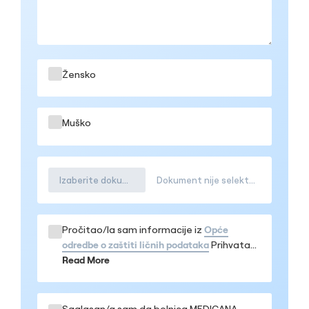
Žensko
Muško
Izaberite dokument
Dokument nije selektovana
Pročitao/la sam informacije iz
Opće
odredbe o zaštiti ličnih podataka
Prihvatam
da se moji podaci obrađuju u navedenom
Read More
obimu, te da me mogu kontaktirati iz
bolnice MEDICANA Sarajevo, kao i iz
Medicana Group kompanije u vezi
Saglasan/a sam da bolnica MEDICANA