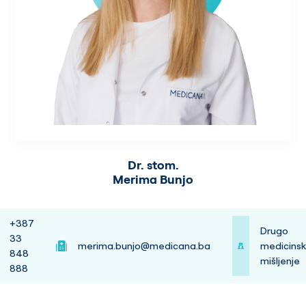
Dr. stom.
Merima Bunjo
+387
Drugo
33
merima.bunjo@medicana.ba
medicins
848
mišljenje
888