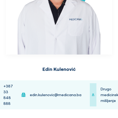
Edin Kulenović
+387
Drugo
33
edin.kulenovic@medicana.ba
medicins
848
mišljenje
888