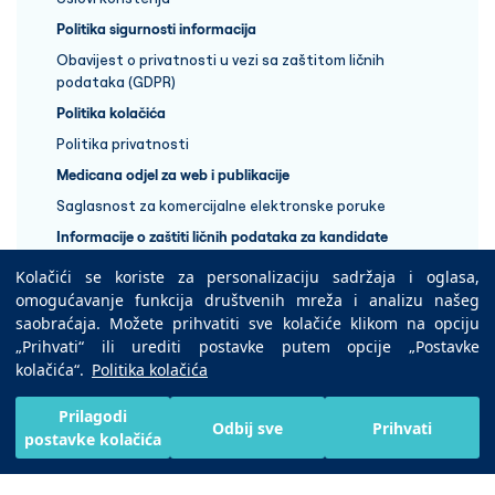
Politika sigurnosti informacija
Obavijest o privatnosti u vezi sa zaštitom ličnih
podataka (GDPR)
Politika kolačića
Politika privatnosti
Medicana odjel za web i publikacije
Saglasnost za komercijalne elektronske poruke
Informacije o zaštiti ličnih podataka za kandidate
Kolačići se koriste za personalizaciju sadržaja i oglasa,
+387 33 848 888
omogućavanje funkcija društvenih mreža i analizu našeg
saobraćaja. Možete prihvatiti sve kolačiće klikom na opciju
„Prihvati“ ili urediti postavke putem opcije „Postavke
Copyright © 2025 Medicana Health Group
kolačića“.
Politika kolačića
Preuzmite na
Prilagodi
Odbij sve
Prihvati
postavke kolačića