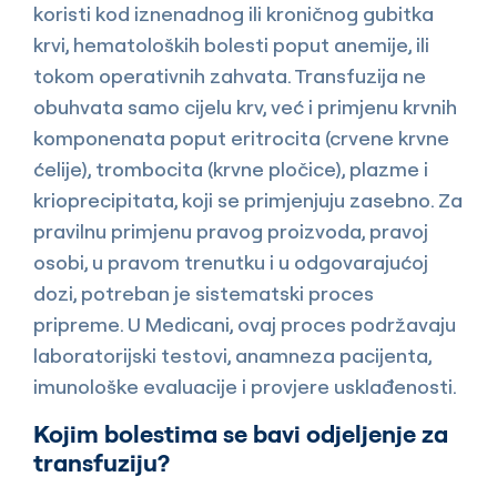
koristi kod iznenadnog ili kroničnog gubitka
krvi, hematoloških bolesti poput anemije, ili
tokom operativnih zahvata. Transfuzija ne
obuhvata samo cijelu krv, već i primjenu krvnih
komponenata poput eritrocita (crvene krvne
ćelije), trombocita (krvne pločice), plazme i
krioprecipitata, koji se primjenjuju zasebno. Za
pravilnu primjenu pravog proizvoda, pravoj
osobi, u pravom trenutku i u odgovarajućoj
dozi, potreban je sistematski proces
pripreme. U Medicani, ovaj proces podržavaju
laboratorijski testovi, anamneza pacijenta,
imunološke evaluacije i provjere usklađenosti.
Kojim bolestima se bavi odjeljenje za
transfuziju?