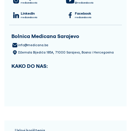
medicanabosnia
@medicanabosnia
LinkedIn
Facebook
medicanabosnia
medicanabosnia
Bolnica Medicana Sarajevo
info@medicana.ba
Džemala Bijedića 185A, 71000 Sarajevo, Bosna i Hercegovina
KAKO DO NAS:
Uslovi korištenja