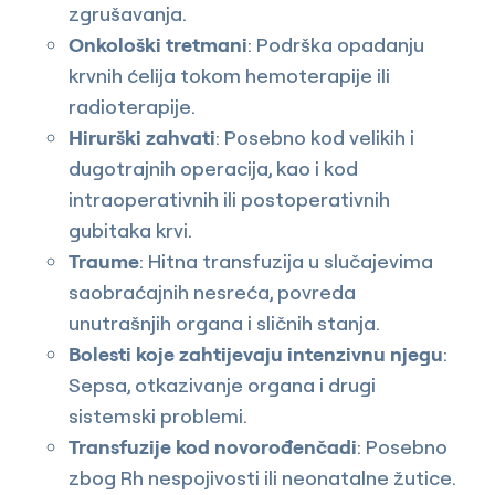
zgrušavanja.
Onkološki tretmani
: Podrška opadanju
krvnih ćelija tokom hemoterapije ili
radioterapije.
Hirurški zahvati
: Posebno kod velikih i
dugotrajnih operacija, kao i kod
intraoperativnih ili postoperativnih
gubitaka krvi.
Traume
: Hitna transfuzija u slučajevima
saobraćajnih nesreća, povreda
unutrašnjih organa i sličnih stanja.
Bolesti koje zahtijevaju intenzivnu njegu
:
Sepsa, otkazivanje organa i drugi
sistemski problemi.
Transfuzije kod novorođenčadi
: Posebno
zbog Rh nespojivosti ili neonatalne žutice.