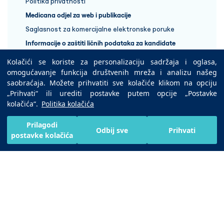
Politika privatnosti
Medicana odjel za web i publikacije
Saglasnost za komercijalne elektronske poruke
Informacije o zaštiti ličnih podataka za kandidate
Kolačići se koriste za personalizaciju sadržaja i oglasa,
+387 33 848 888
omogućavanje funkcija društvenih mreža i analizu našeg
saobraćaja. Možete prihvatiti sve kolačiće klikom na opciju
„Prihvati“ ili urediti postavke putem opcije „Postavke
Copyright © 2025 Medicana Health Group
kolačića“.
Politika kolačića
Preuzmite na
Prilagodi
Odbij sve
Prihvati
postavke kolačića