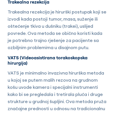
Trakealna rezekcija
Trakealna rezekcija je hirurški postupak koji se
izvodi kada postoji tumor, masa, suženje ili
oštećenje tkiva u dušniku (trakei), uslijed
povrede. Ova metoda se obično koristi kada
je potrebno trajno rješenje za pacijente sa
ozbiljnim problemima u disajnom putu.
VATS (Videoasistirana torakoskopska
hirurgija)
VATS je minimalno invazivna hirurška metoda
u kojoj se putem malih rezova na grudnom
košu uvode kamera i specijalni instrumenti
kako bi se pregledala i tretirala pluća i druge
strukture u grudnoj šupljini. Ova metoda pruža
značajne prednosti u odnosu na tradicionalnu