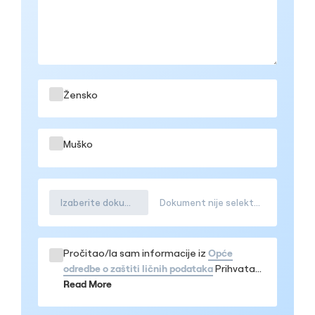
Žensko
Muško
Izaberite dokument
Dokument nije selektovana
Pročitao/la sam informacije iz
Opće
odredbe o zaštiti ličnih podataka
Prihvatam
da se moji podaci obrađuju u navedenom
Read More
obimu, te da me mogu kontaktirati iz