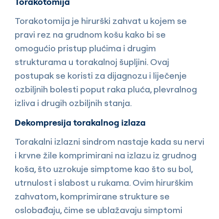
Torakotomija
Torakotomija je hirurški zahvat u kojem se
pravi rez na grudnom košu kako bi se
omogućio pristup plućima i drugim
strukturama u torakalnoj šupljini. Ovaj
postupak se koristi za dijagnozu i liječenje
ozbiljnih bolesti poput raka pluća, plevralnog
izliva i drugih ozbiljnih stanja.
Dekompresija torakalnog izlaza
Torakalni izlazni sindrom nastaje kada su nervi
i krvne žile komprimirani na izlazu iz grudnog
koša, što uzrokuje simptome kao što su bol,
utrnulost i slabost u rukama. Ovim hirurškim
zahvatom, komprimirane strukture se
oslobađaju, čime se ublažavaju simptomi