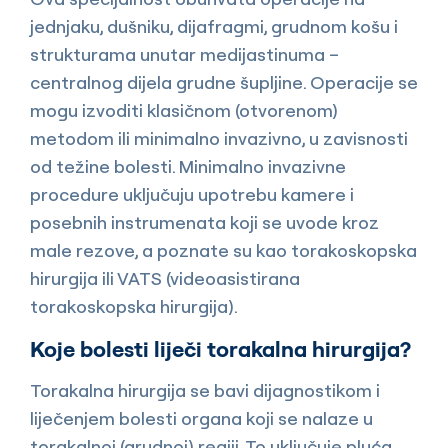
jednjaku, dušniku, dijafragmi, grudnom košu i
strukturama unutar medijastinuma –
centralnog dijela grudne šupljine. Operacije se
mogu izvoditi klasičnom (otvorenom)
metodom ili minimalno invazivno, u zavisnosti
od težine bolesti. Minimalno invazivne
procedure uključuju upotrebu kamere i
posebnih instrumenata koji se uvode kroz
male rezove, a poznate su kao torakoskopska
hirurgija ili VATS (videoasistirana
torakoskopska hirurgija).
Koje bolesti liječi torakalna hirurgija?
Torakalna hirurgija se bavi dijagnostikom i
liječenjem bolesti organa koji se nalaze u
torakalnoj (grudnoj) regiji. To uključuje pluća,