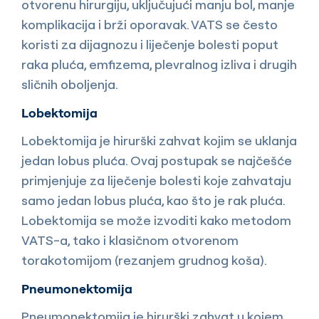
otvorenu hirurgiju, uključujući manju bol, manje
komplikacija i brži oporavak. VATS se često
koristi za dijagnozu i liječenje bolesti poput
raka pluća, emfizema, plevralnog izliva i drugih
sličnih oboljenja.
Lobektomija
Lobektomija je hirurški zahvat kojim se uklanja
jedan lobus pluća. Ovaj postupak se najčešće
primjenjuje za liječenje bolesti koje zahvataju
samo jedan lobus pluća, kao što je rak pluća.
Lobektomija se može izvoditi kako metodom
VATS-a, tako i klasičnom otvorenom
torakotomijom (rezanjem grudnog koša).
Pneumonektomija
Pneumonektomija je hirurški zahvat u kojem