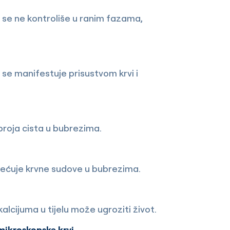
 se ne kontroliše u ranim fazama,
t se manifestuje prisustvom krvi i
broja cista u bubrezima.
štećuje krvne sudove u bubrezima.
lcijuma u tijelu može ugroziti život.
mikroskopske krvi