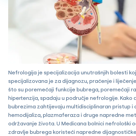
Nefrologija je specijalizacija unutrašnjih bolesti k
specijalizovana je za dijagnozu, praćenje i liječen
što su poremećaji funkcije bubrega, poremećaji rav
hipertenzija, spadaju u područje nefrologije. Kako a
bubrezima zahtijevaju multidisciplinaran pristup 
hemodijaliza, plazmaferaza i druge napredne met
održavanje života. U Medicana bolnici nefrološki o
zdravlje bubrega koristeći napredne dijagnostičke