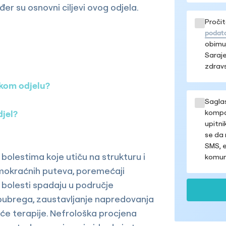
đer su osnovni ciljevi ovog odjela.
Pročit
podat
obimu,
Saraje
zdravs
škom odjelu?
Sagla
kompan
djel?
upitni
se da 
SMS, e
 bolestima koje utiču na strukturu i
komuni
i mokraćnih puteva, poremećaji
h bolesti spadaju u područje
je bubrega, zaustavljanje napredovanja
uće terapije. Nefrološka procjena