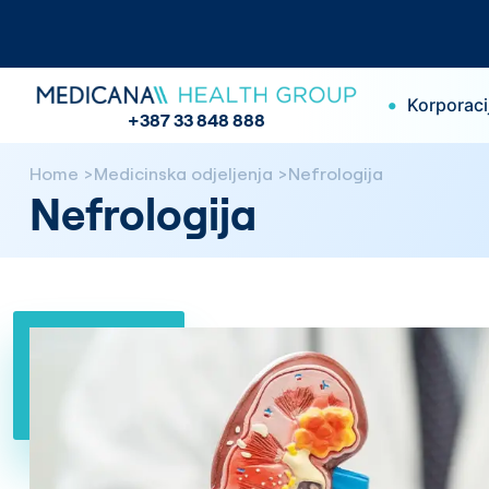
•
Korporaci
+387 33 848 888
Home
Medicinska odjeljenja
Nefrologija
Nefrologija