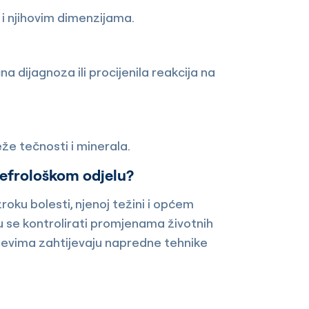
i njihovim dimenzijama.
a dijagnoza ili procijenila reakcija na
že tečnosti i minerala.
nefrološkom odjelu?
roku bolesti, njenoj težini i općem
 se kontrolirati promjenama životnih
ajevima zahtijevaju napredne tehnike