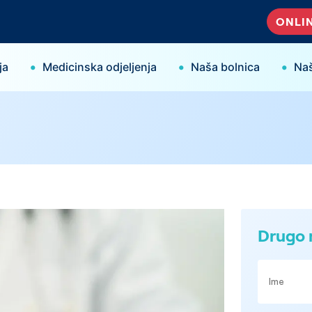
ONLIN
•
•
•
ja
Medicinska odjeljenja
Naša bolnica
Naš
Drugo 