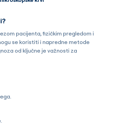
i?
nezom pacijenta, fizičkim pregledom i
 mogu se koristiti i napredne metode
agnoza od ključne je važnosti za
rega.
.