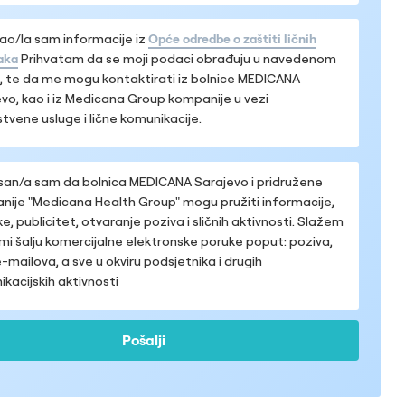
ao/la sam informacije iz
Opće odredbe o zaštiti ličnih
aka
Prihvatam da se moji podaci obrađuju u navedenom
 te da me mogu kontaktirati iz bolnice MEDICANA
vo, kao i iz Medicana Group kompanije u vezi
tvene usluge i lične komunikacije.
san/a sam da bolnica MEDICANA Sarajevo i pridružene
ije "Medicana Health Group" mogu pružiti informacije,
ke, publicitet, otvaranje poziva i sličnih aktivnosti. Slažem
mi šalju komercijalne elektronske poruke poput: poziva,
-mailova, a sve u okviru podsjetnika i drugih
kacijskih aktivnosti
Pošalji