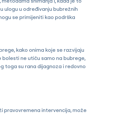
a, metodama snimanja i, kada je to
čnu ulogu u određivanju bubrežnih
mogu se primijeniti kao podrška
brege, kako onima koje se razvijaju
e bolesti ne utiču samo na bubrege,
bog toga su rana dijagnoza i redovno
ruži pravovremena intervencija, može