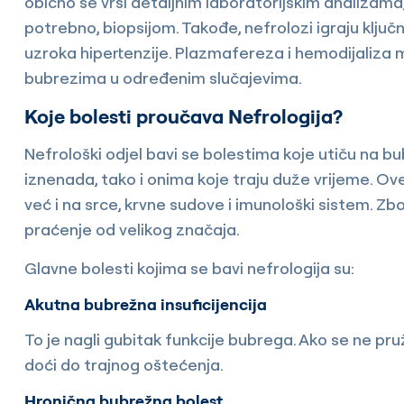
obično se vrši detaljnim laboratorijskim analizam
potrebno, biopsijom. Takođe, nefrolozi igraju klju
uzroka hipertenzije. Plazmafereza i hemodijaliza 
bubrezima u određenim slučajevima.
Koje bolesti proučava Nefrologija?
Nefrološki odjel bavi se bolestima koje utiču na bu
iznenada, tako i onima koje traju duže vrijeme. Ov
već i na srce, krvne sudove i imunološki sistem. Z
praćenje od velikog značaja.
Glavne bolesti kojima se bavi nefrologija su:
Akutna bubrežna insuficijencija
To je nagli gubitak funkcije bubrega. Ako se ne p
doći do trajnog oštećenja.
Hronična bubrežna bolest