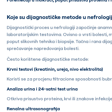
Koje su dijagnostičke metode u nefrologij
Dijagnostički proces u nefrologiji započinje anam
laboratorijskim testovima. Ovisno o vrsti bolesti,
poput slikovnih tehnika i biopsije. Tačna i rana dij
sprečavanje napredovanja bolesti.
Često korištene dijagnostičke metode:
Krvni testovi (kreatinin, ureja, nivo elektrolita)
Koristi se za procjenu filtracione sposobnosti bub
Analiza urina i 24-satni test urina
Otkriva prisustvo proteina, krvi ili znakove infekcije
Renalna ultrasonografija