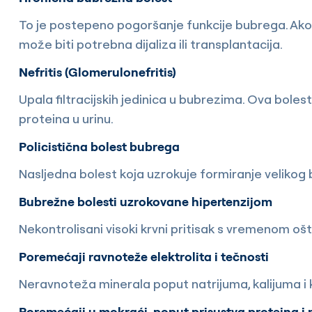
To je postepeno pogoršanje funkcije bubrega. Ako
može biti potrebna dijaliza ili transplantacija.
Nefritis (Glomerulonefritis)
Upala filtracijskih jedinica u bubrezima. Ova boles
proteina u urinu.
Policistična bolest bubrega
Nasljedna bolest koja uzrokuje formiranje velikog 
Bubrežne bolesti uzrokovane hipertenzijom
Nekontrolisani visoki krvni pritisak s vremenom o
Poremećaji ravnoteže elektrolita i tečnosti
Neravnoteža minerala poput natrijuma, kalijuma i ka
Poremećaji u mokraći, poput prisustva proteina i 