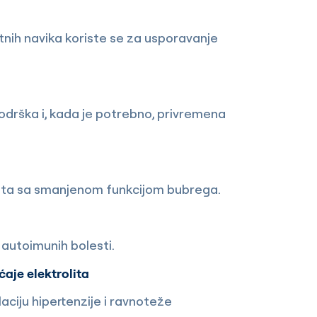
tnih navika koriste se za usporavanje
podrška i, kada je potrebno, privremena
enata sa smanjenom funkcijom bubrega.
d autoimunih bolesti.
aje elektrolita
laciju hipertenzije i ravnoteže