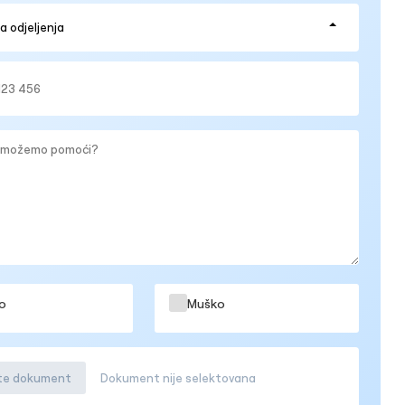
o
Muško
ite dokument
Dokument nije selektovana