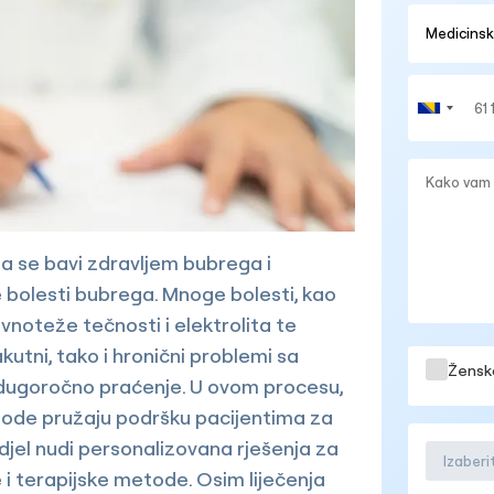
oja se bavi zdravljem bubrega i
je bolesti bubrega. Mnoge bolesti, kao
noteže tečnosti i elektrolita te
kutni, tako i hronični problemi sa
Žensk
i dugoročno praćenje. U ovom procesu,
ode pružaju podršku pacijentima za
djel nudi personalizovana rješenja za
Izaber
 i terapijske metode. Osim liječenja