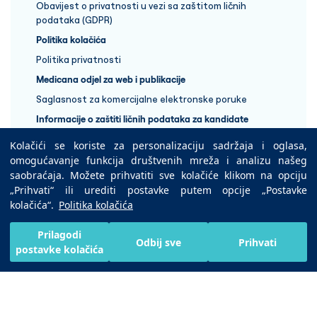
Obavijest o privatnosti u vezi sa zaštitom ličnih
podataka (GDPR)
Politika kolačića
Politika privatnosti
Medicana odjel za web i publikacije
Saglasnost za komercijalne elektronske poruke
Informacije o zaštiti ličnih podataka za kandidate
Kolačići se koriste za personalizaciju sadržaja i oglasa,
+387 33 848 888
omogućavanje funkcija društvenih mreža i analizu našeg
saobraćaja. Možete prihvatiti sve kolačiće klikom na opciju
„Prihvati“ ili urediti postavke putem opcije „Postavke
Copyright © 2025 Medicana Health Group
kolačića“.
Politika kolačića
Preuzmite na
Prilagodi
Odbij sve
Prihvati
postavke kolačića