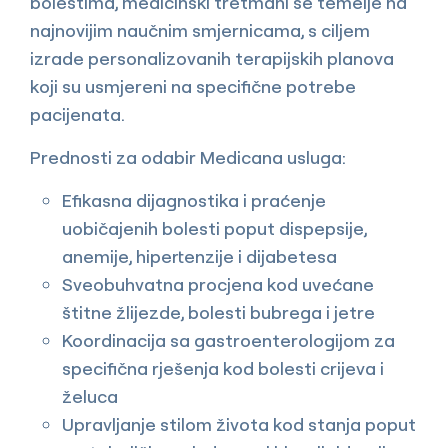
bolestima, medicinski tretmani se temelje na
najnovijim naučnim smjernicama, s ciljem
izrade personalizovanih terapijskih planova
koji su usmjereni na specifične potrebe
pacijenata.
Prednosti za odabir Medicana usluga:
Efikasna dijagnostika i praćenje
uobičajenih bolesti poput dispepsije,
anemije, hipertenzije i dijabetesa
Sveobuhvatna procjena kod uvećane
štitne žlijezde, bolesti bubrega i jetre
Koordinacija sa gastroenterologijom za
specifična rješenja kod bolesti crijeva i
želuca
Upravljanje stilom života kod stanja poput