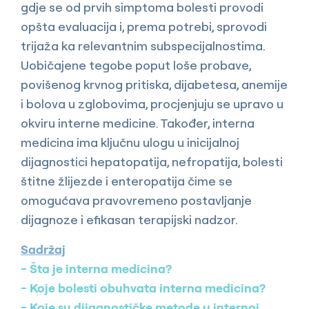
gdje se od prvih simptoma bolesti provodi
opšta evaluacija i, prema potrebi, sprovodi
trijaža ka relevantnim subspecijalnostima.
Uobičajene tegobe poput loše probave,
povišenog krvnog pritiska, dijabetesa, anemije
i bolova u zglobovima, procjenjuju se upravo u
okviru interne medicine. Također, interna
medicina ima ključnu ulogu u inicijalnoj
dijagnostici hepatopatija, nefropatija, bolesti
štitne žlijezde i enteropatija čime se
omogućava pravovremeno postavljanje
dijagnoze i efikasan terapijski nadzor.
Sadržaj
Šta je interna medicina?
Koje bolesti obuhvata interna medicina?
Koje su dijagnostičke metode u internoj