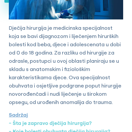
Dječija hirurgija je medicinska specijalnost
koja se bavi dijagnozom i liječenjem hirurških
bolesti kod beba, djece i adolescenata u dobi
od 0 do 18 godina. Za razliku od hirurgije za
odrasle, postupci u ovoj oblasti planiraju se u
skladu s anatomskim i fiziološkim
karakteristikama djece. Ova specijalnost
obuhvata i osjetljive podgrane poput hirurgije
novorođenčadi i nudi liječenje u širokom
opsegu, od urođenih anomalija do trauma.
Sadržaj
Šta je zapravo dječija hirurgija?
Koje bolesti obuhvata dječija hirurgija?