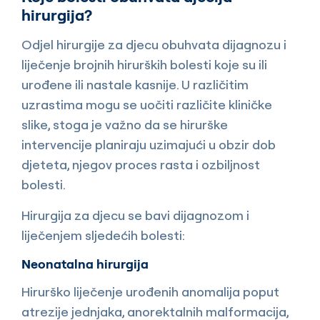
hirurgija?
Odjel hirurgije za djecu obuhvata dijagnozu i
liječenje brojnih hirurških bolesti koje su ili
urođene ili nastale kasnije. U različitim
uzrastima mogu se uočiti različite kliničke
slike, stoga je važno da se hirurške
intervencije planiraju uzimajući u obzir dob
djeteta, njegov proces rasta i ozbiljnost
bolesti.
Hirurgija za djecu se bavi dijagnozom i
liječenjem sljedećih bolesti:
Neonatalna hirurgija
Hirurško liječenje urođenih anomalija poput
atrezije jednjaka, anorektalnih malformacija,