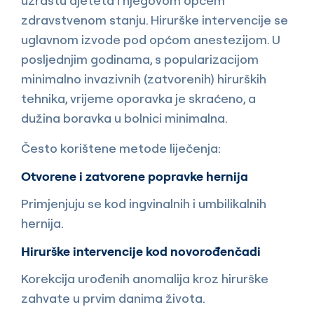
uzrastu djeteta i njegovom općem
zdravstvenom stanju. Hirurške intervencije se
uglavnom izvode pod općom anestezijom. U
posljednjim godinama, s popularizacijom
minimalno invazivnih (zatvorenih) hirurških
tehnika, vrijeme oporavka je skraćeno, a
dužina boravka u bolnici minimalna.
Često korištene metode liječenja:
Otvorene i zatvorene popravke hernija
Primjenjuju se kod ingvinalnih i umbilikalnih
hernija.
Hirurške intervencije kod novorođenčadi
Korekcija urođenih anomalija kroz hirurške
zahvate u prvim danima života.