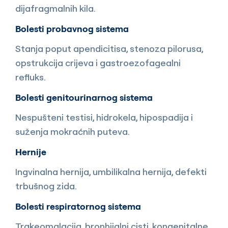
dijafragmalnih kila.
Bolesti probavnog sistema
Stanja poput apendicitisa, stenoza pilorusa,
opstrukcija crijeva i gastroezofagealni
refluks.
Bolesti genitourinarnog sistema
Nespušteni testisi, hidrokela, hipospadija i
suženja mokraćnih puteva.
Hernije
Ingvinalna hernija, umbilikalna hernija, defekti
trbušnog zida.
Bolesti respiratornog sistema
Trakeomalacija, bronhijalni cisti, kongenitalne