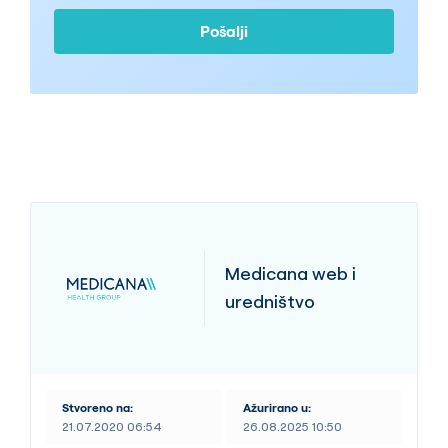
poziva i sličnih aktivnosti. Slažem se da mi
Pošalji
šalju komercijalne elektronske poruke
poput: poziva, SMS, e-mailova, a sve u
okviru podsjetnika i drugih komunikacijskih
aktivnosti
Medicana web i
uredništvo
Stvoreno na:
Ažurirano u:
21.07.2020 06:54
26.08.2025 10:50