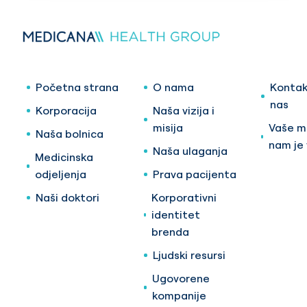
Početna strana
O nama
Kontak
nas
Korporacija
Naša vizija i
misija
Vaše mi
Naša bolnica
nam je
Naša ulaganja
Medicinska
odjeljenja
Prava pacijenta
Naši doktori
Korporativni
identitet
brenda
Ljudski resursi
Ugovorene
kompanije