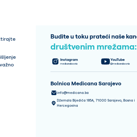
Budite u toku prateći naše kan
tirajte
društvenim mrežama:
šljenje
Instagram
YouTube
 važno
medicanabosnia
@medicanabosnia
Bolnica Medicana Sarajevo
info@medicana.ba
Džemala Bijedića 185A, 71000 Sarajevo, Bosna i
Hercegovina