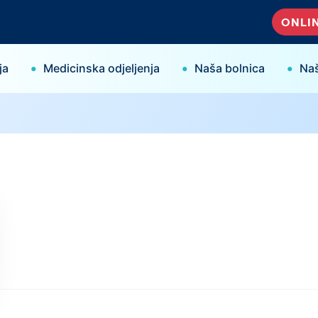
ONLIN
•
•
•
ja
Medicinska odjeljenja
Naša bolnica
Naš