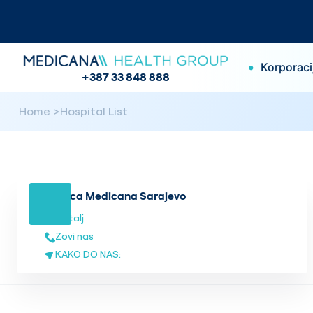
•
Korporaci
+387 33 848 888
Home
Hospital List
Bolnica Medicana Sarajevo
Detalj
Zovi nas
KAKO DO NAS: