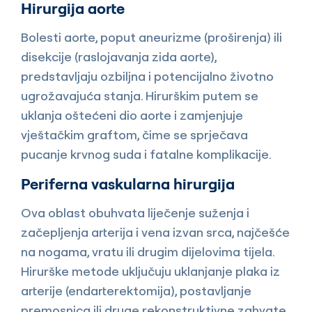
Hirurgija aorte
Bolesti aorte, poput aneurizme (proširenja) ili
disekcije (raslojavanja zida aorte),
predstavljaju ozbiljna i potencijalno životno
ugrožavajuća stanja. Hirurškim putem se
uklanja oštećeni dio aorte i zamjenjuje
vještačkim graftom, čime se sprječava
pucanje krvnog suda i fatalne komplikacije.
Periferna vaskularna hirurgija
Ova oblast obuhvata liječenje suženja i
začepljenja arterija i vena izvan srca, najčešće
na nogama, vratu ili drugim dijelovima tijela.
Hirurške metode uključuju uklanjanje plaka iz
arterije (endarterektomija), postavljanje
premosnica ili druge rekonstruktivne zahvate