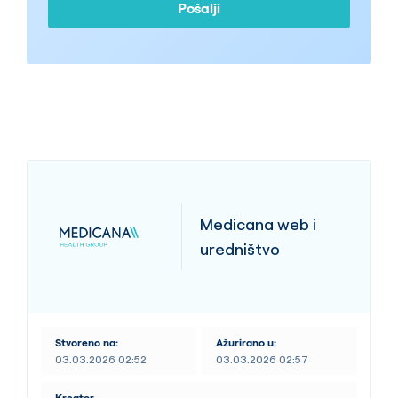
Pošalji
šalju komercijalne elektronske poruke
poput: poziva, SMS, e-mailova, a sve u
okviru podsjetnika i drugih komunikacijskih
aktivnosti
Medicana web i
uredništvo
Stvoreno na:
Ažurirano u:
03.03.2026 02:52
03.03.2026 02:57
Kreator