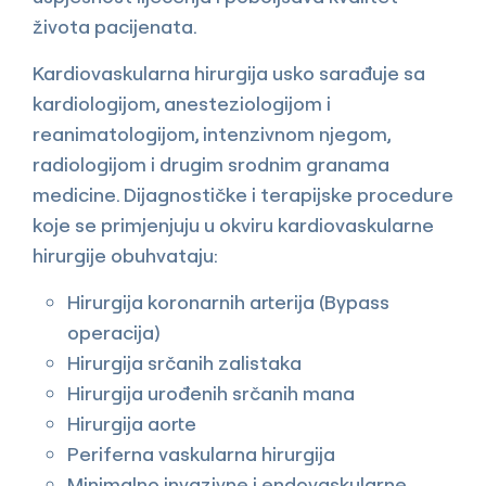
života pacijenata.
Kardiovaskularna hirurgija usko sarađuje sa
kardiologijom, anesteziologijom i
reanimatologijom, intenzivnom njegom,
radiologijom i drugim srodnim granama
medicine. Dijagnostičke i terapijske procedure
koje se primjenjuju u okviru kardiovaskularne
hirurgije obuhvataju:
Hirurgija koronarnih arterija (Bypass
operacija)
Hirurgija srčanih zalistaka
Hirurgija urođenih srčanih mana
Hirurgija aorte
Periferna vaskularna hirurgija
Minimalno invazivne i endovaskularne