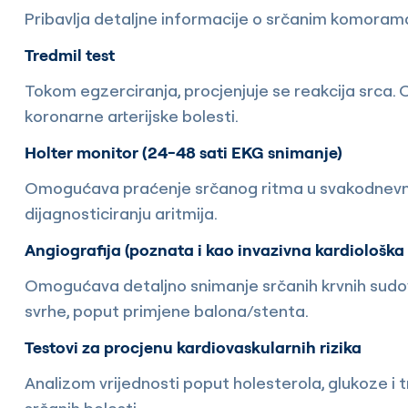
Pribavlja detaljne informacije o srčanim komorama,
Tredmil test
Tokom egzerciranja, procjenjuje se reakcija srca. O
koronarne arterijske bolesti.
Holter monitor (24-48 sati EKG snimanje)
Omogućava praćenje srčanog ritma u svakodnevnom
dijagnosticiranju aritmija.
Angiografija (poznata i kao invazivna kardiološk
Omogućava detaljno snimanje srčanih krvnih sudova
svrhe, poput primjene balona/stenta.
Testovi za procjenu kardiovaskularnih rizika
Analizom vrijednosti poput holesterola, glukoze i tri