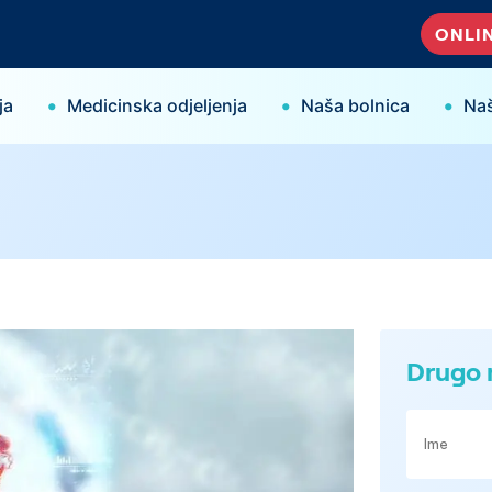
ONLIN
•
•
•
ja
Medicinska odjeljenja
Naša bolnica
Naš
Drugo 