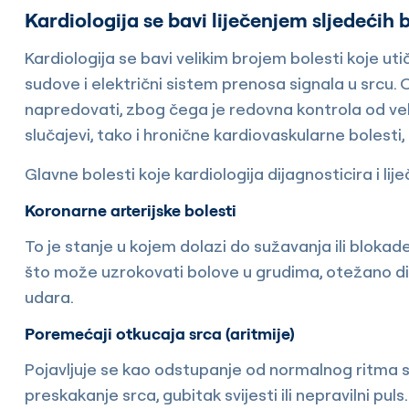
Kardiologija se bavi liječenjem sljedećih b
Kardiologija se bavi velikim brojem bolesti koje uti
sudove i električni sistem prenosa signala u srcu
napredovati, zbog čega je redovna kontrola od veli
slučajevi, tako i hronične kardiovaskularne bolesti,
Glavne bolesti koje kardiologija dijagnosticira i liječ
Koronarne arterijske bolesti
To je stanje u kojem dolazi do sužavanja ili blokade
što može uzrokovati bolove u grudima, otežano dis
udara.
Poremećaji otkucaja srca (aritmije)
Pojavljuje se kao odstupanje od normalnog ritma 
preskakanje srca, gubitak svijesti ili nepravilni puls.