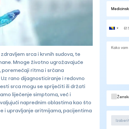
 zdravljem srca i krvnih sudova, te
tmane. Mnoge životno ugrožavajuće
ak, poremećaji ritma i srčana
. Uz rano dijagnosticiranje i redovno
ti srca mogu se spriječiti ili držati
samo liječenje simptoma, već i
Žensk
ahvaljujući naprednim oblastima kao što
e i upravljanje aritmijama, pacijentima
Izaber