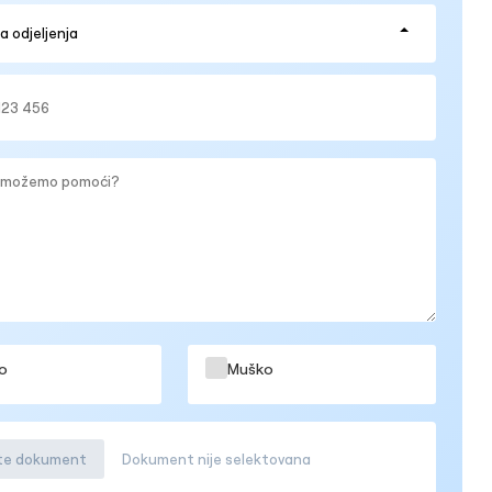
o
Muško
ite dokument
Dokument nije selektovana