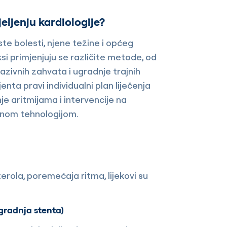
eljenju kardiologije?
ste bolesti, njene težine i općeg
si primjenjuju se različite metode, od
vazivnih zahvata i ugradnje trajnih
nta pravi individualni plan liječenja
je aritmijama i intervencije na
nom tehnologijom.
erola, poremećaja ritma, lijekovi su
gradnja stenta)