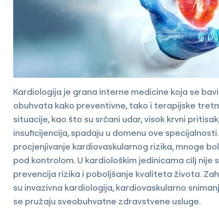
Kardiologija je grana interne medicine koja se bavi
obuhvata kako preventivne, tako i terapijske tre
situacije, kao što su srčani udar, visok krvni pritis
insuficijencija, spadaju u domenu ove specijalnosti
procjenjivanje kardiovaskularnog rizika, mnoge boles
pod kontrolom. U kardiološkim jedinicama cilj nije 
prevencija rizika i poboljšanje kvaliteta života. Z
su invazivna kardiologija, kardiovaskularno snimanj
se pružaju sveobuhvatne zdravstvene usluge.