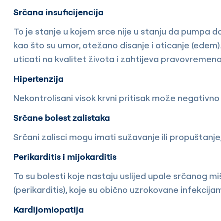
Srčana insuficijencija
To je stanje u kojem srce nije u stanju da pumpa 
kao što su umor, otežano disanje i oticanje (edem)
uticati na kvalitet života i zahtijeva pravovremeno 
Hipertenzija
Nekontrolisani visok krvni pritisak može negativno 
Srčane bolest zalistaka
Srčani zalisci mogu imati sužavanje ili propuštanj
Perikarditis i mijokarditis
To su bolesti koje nastaju uslijed upale srčanog miš
(perikarditis), koje su obično uzrokovane infekcija
Kardijomiopatija