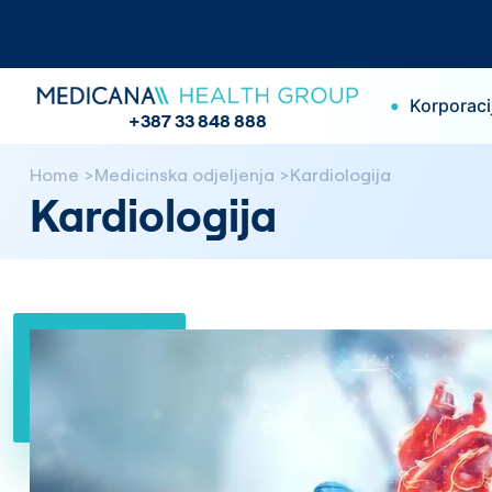
•
Korporaci
+387 33 848 888
Home
Medicinska odjeljenja
Kardiologija
Kardiologija