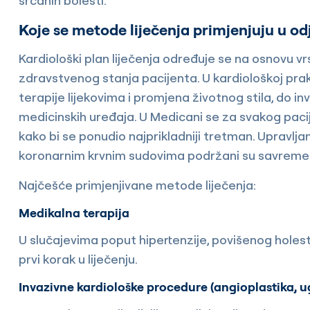
srčanih bolesti.
Koje se metode liječenja primjenjuju u odj
Kardiološki plan liječenja određuje se na osnovu vr
zdravstvenog stanja pacijenta. U kardiološkoj prak
terapije lijekovima i promjena životnog stila, do in
medicinskih uređaja. U Medicani se za svakog pacije
kako bi se ponudio najprikladniji tretman. Upravljan
koronarnim krvnim sudovima podržani su savreme
Najčešće primjenjivane metode liječenja:
Medikalna terapija
U slučajevima poput hipertenzije, povišenog holest
prvi korak u liječenju.
Invazivne kardiološke procedure (angioplastika, u