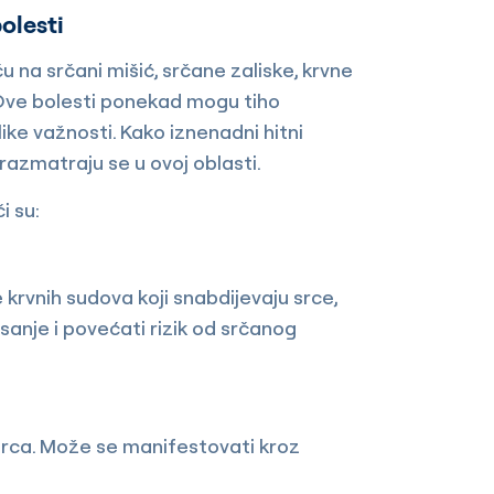
olesti
ču na srčani mišić, srčane zaliske, krvne
. Ove bolesti ponekad mogu tiho
ke važnosti. Kako iznenadni hitni
 razmatraju se u ovoj oblasti.
i su:
 krvnih sudova koji snabdijevaju srce,
anje i povećati rizik od srčanog
srca. Može se manifestovati kroz