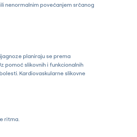
m ili nenormalnim povećanjem srčanog
dijagnoze planiraju se prema
Uz pomoć slikovnih i funkcionalnih
 bolesti. Kardiovaskularne slikovne
e ritma.