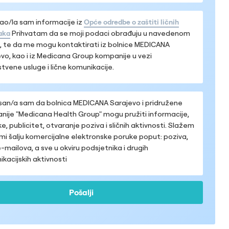
ao/la sam informacije iz
Opće odredbe o zaštiti ličnih
aka
Prihvatam da se moji podaci obrađuju u navedenom
 te da me mogu kontaktirati iz bolnice MEDICANA
vo, kao i iz Medicana Group kompanije u vezi
tvene usluge i lične komunikacije.
san/a sam da bolnica MEDICANA Sarajevo i pridružene
ije "Medicana Health Group" mogu pružiti informacije,
ke, publicitet, otvaranje poziva i sličnih aktivnosti. Slažem
mi šalju komercijalne elektronske poruke poput: poziva,
-mailova, a sve u okviru podsjetnika i drugih
kacijskih aktivnosti
Pošalji