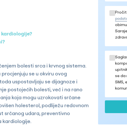
Pročit
podat
obimu,
Saraje
 kardiologije?
zdravs
i?
Sagla
kompan
ečenjem bolesti srca i krvnog sistema.
upitni
a procjenjuju se u okviru ovog
se da 
etoda uspostavljaju se dijagnoze i
SMS, e
komuni
nje postojećih bolesti, već i na rano
Stanja koja mogu uzrokovati srčane
i povišen holesterol, podliježu redovnom
put srčanog udara, preventivno
kardiologije.