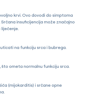
dovoljno krvi. Ovo dovodi do simptoma
. Srčana insuficijencija može značajno
liječenje.
uticati na funkciju srca i bubrega.
e, što ometa normalnu funkciju srca.
ića (mijokarditis) i srčane opne
ma.