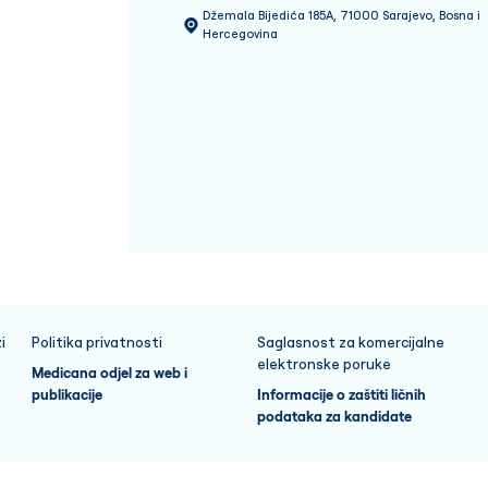
Džemala Bijedića 185A, 71000 Sarajevo, Bosna i
Hercegovina
i
Politika privatnosti
Saglasnost za komercijalne
elektronske poruke
Medicana odjel za web i
publikacije
Informacije o zaštiti ličnih
podataka za kandidate