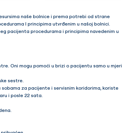
resursima naše bolnice i prema potrebi od strane
ocedurama I principima utvrđenim u našoj bolnici.
šeg pacijenta procedurama i principima navedenim u
estre. Oni mogu pomoći u brizi o pacijentu samo u mjeri
ske sestre.
 sobama za pacijente i servisnim koridorima, koriste
aru i posle 22 sata.
edena.
 prihvaćen.