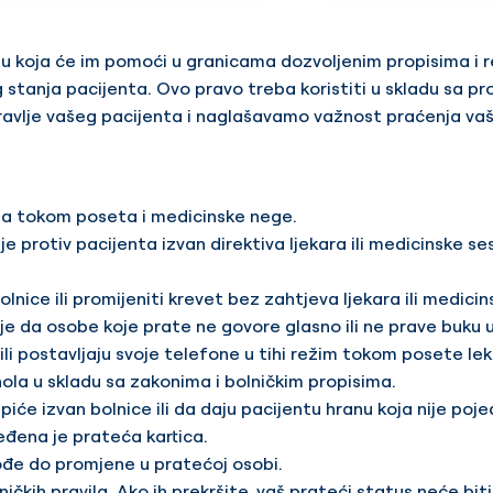
bu koja će im pomoći u granicama dozvoljenim propisima i 
stanja pacijenta. Ovo pravo treba koristiti u skladu sa pr
ravlje vašeg pacijenta i naglašavamo važnost praćenja va
a tokom poseta i medicinske nege.
e protiv pacijenta izvan direktiva ljekara ili medicinske s
nice ili promijeniti krevet bez zahtjeva ljekara ili medicin
je da osobe koje prate ne govore glasno ili ne prave buku u
 ili postavljaju svoje telefone u tihi režim tokom posete lek
hola u skladu sa zakonima i bolničkim propisima.
piće izvan bolnice ili da daju pacijentu hranu koja nije poj
đena je prateća kartica.
ođe do promjene u pratećoj osobi.
čkih pravila. Ako ih prekršite, vaš prateći status neće biti