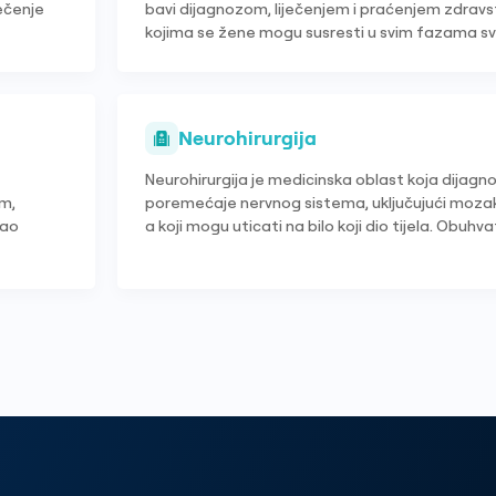
ječenje
bavi dijagnozom, liječenjem i praćenjem zdrav
kojima se žene mogu susresti u svim fazama svo
Neurohirurgija
Neurohirurgija je medicinska oblast koja dijagnost
om,
poremećaje nervnog sistema, uključujući mozak
Kao
a koji mogu uticati na bilo koji dio tijela. Obuhva