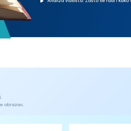
Analiza vlasišta: Zašto se radi i kako
tumači?
.
te obrazac.