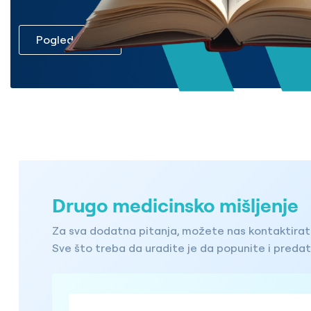
Pogledaj sve
Drugo medicinsko mišljenje
Za sva dodatna pitanja, možete nas kontaktirati
Sve što treba da uradite je da popunite i preda