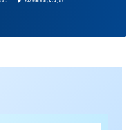
 se
Alzheimer, šta je?