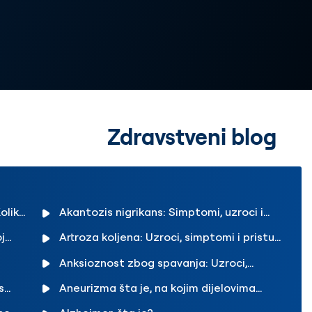
Zdravstveni blog
olika
Akantozis nigrikans: Simptomi, uzroci i
ebe?
pristupi liječenju
j
Artroza koljena: Uzroci, simptomi i pristupi
nice
liječenju
Anksioznost zbog spavanja: Uzroci,
simptomi i načini suočavanja
s
Aneurizma šta je, na kojim dijelovima
tijela se javlja?