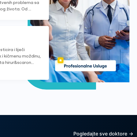
stvenih problema sa
g života. Od ...
icira i liječi
 i kičmenu moždinu,
ta hirur&scaron...
Pogledajte sve doktore
→