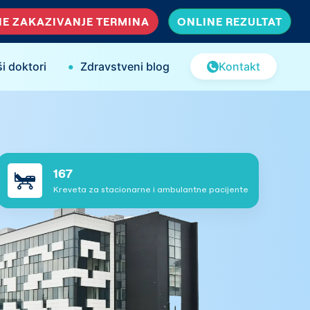
E ZAKAZIVANJE TERMINA
ONLINE REZULTAT
•
i doktori
Zdravstveni blog
Kontakt
167
Kreveta za stacionarne i ambulantne pacijente