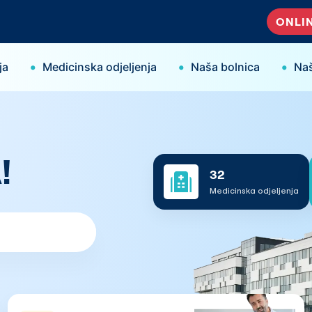
ONLIN
•
•
•
ja
Medicinska odjeljenja
Naša bolnica
Naš
!
32
Medicinska odjeljenja