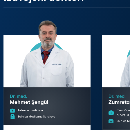
Dr. med.
Dr. med.
Mehmet Şengül
Zumreta
Plastična
Interna medicina
hirurgija
Bolnica Medicana Sarajevo
Bolnica M