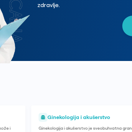
zdravlje.
Ginekologija i akušerstvo
kože i
Ginekologija i akušerstvo je sveobuhvatna gran