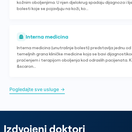
kožnim oboljenjima. U njen djelokrug spadaju dijagnoza i li
bolesti koje se pojavljuju na koži, ko...
Interna medicina
Interna medicina (unutrašnje bolesti) predstavlja jednu od
temeljnih grana kliničke medicine koja se bavi dijagnostik
praćenjem i terapijom oboljenja kod odraslih pacijenata. 
&scaron...
Pogledajte sve usluge
→
Izdvojeni doktori