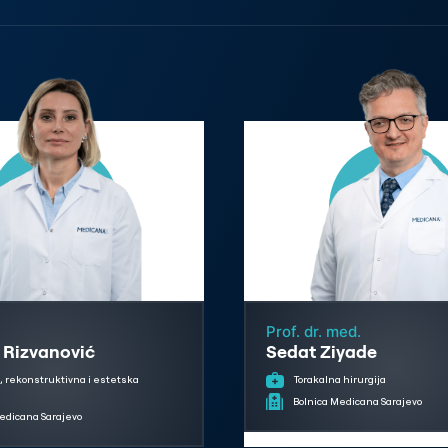
Prof. dr. med.
 Rizvanović
Sedat Ziyade
, rekonstruktivna i estetska
Torakalna hirurgija
Bolnica Medicana Sarajevo
edicana Sarajevo