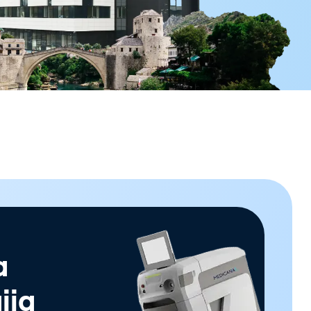
a
ija