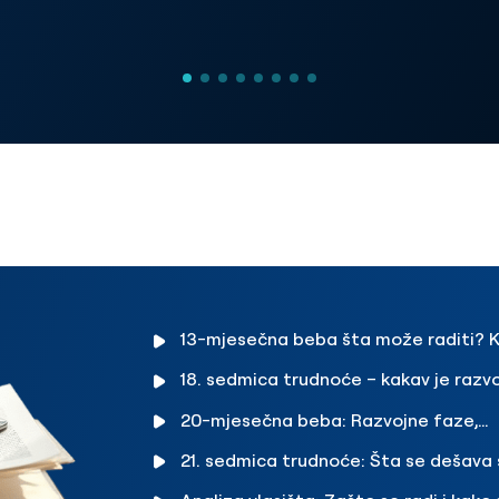
13-mjesečna beba šta može raditi? K
treba biti visina i težina 13-mjesečne b
18. sedmica trudnoće – kakav je razvo
bebe? Promjene koje se javljaju kod trud
20-mjesečna beba: Razvojne faze,
u 18. sedmici
ishrana i vodič za roditelje
21. sedmica trudnoće: Šta se dešava 
vašom bebom i vama?