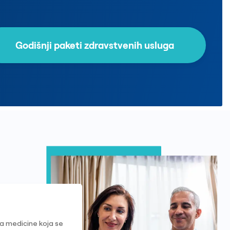
Godišnji paketi zdravstvenih usluga
a medicine koja se