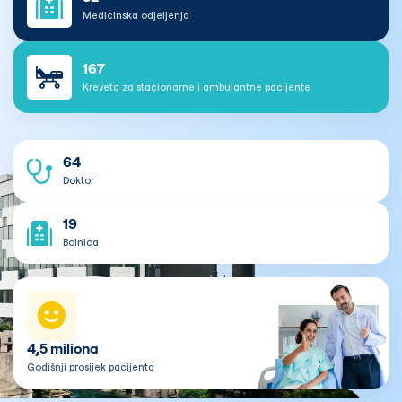
Medicinska odjeljenja
167
Kreveta za stacionarne i ambulantne pacijente
64
Doktor
19
Bolnica
4,5 miliona
Godišnji prosijek pacijenta