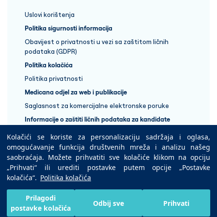
Uslovi korištenja
Politika sigurnosti informacija
Obavijest o privatnosti u vezi sa zaštitom ličnih
podataka (GDPR)
Politika kolačića
Politika privatnosti
Medicana odjel za web i publikacije
Saglasnost za komercijalne elektronske poruke
Informacije o zaštiti ličnih podataka za kandidate
Kolačići se koriste za personalizaciju sadržaja i oglasa,
+387 33 848 888
omogućavanje funkcija društvenih mreža i analizu našeg
saobraćaja. Možete prihvatiti sve kolačiće klikom na opciju
„Prihvati“ ili urediti postavke putem opcije „Postavke
Copyright © 2025 Medicana Health Group
kolačića“.
Politika kolačića
Preuzmite na
Prilagodi
Odbij sve
Prihvati
postavke kolačića