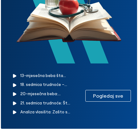
13-mjesečna beba šta
može raditi? Kolika treba biti
18. sedmica trudnoće –
visina i težina 13-mjesečne
kakav je razvoj bebe?
20-mjesečna beba:
bebe?
Pogledaj sve
Promjene koje se javljaju kod
Razvojne faze, ishrana i vodič
21. sedmica trudnoće: Šta
trudnice u 18. sedmici
za roditelje
se dešava s vašom bebom i
Analiza vlasišta: Zašto se
vama?
radi i kako se tumači?