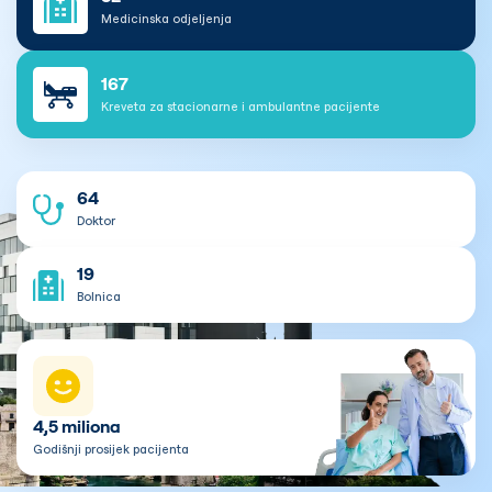
Medicinska odjeljenja
167
Kreveta za stacionarne i ambulantne pacijente
64
Doktor
19
Bolnica
4,5 miliona
Godišnji prosijek pacijenta