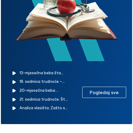
13-mjesečna beba šta
može raditi? Kolika treba biti
18. sedmica trudnoće –
visina i težina 13-mjesečne
kakav je razvoj bebe?
20-mjesečna beba:
bebe?
Pogledaj sve
Promjene koje se javljaju kod
Razvojne faze, ishrana i vodič
21. sedmica trudnoće: Šta
trudnice u 18. sedmici
za roditelje
se dešava s vašom bebom i
Analiza vlasišta: Zašto se
vama?
radi i kako se tumači?