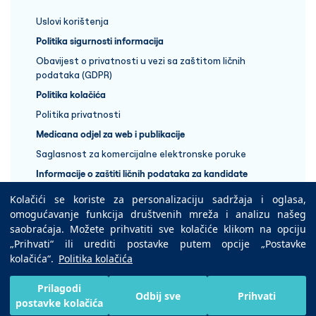
Uslovi korištenja
Politika sigurnosti informacija
Obavijest o privatnosti u vezi sa zaštitom ličnih
podataka (GDPR)
Politika kolačića
Politika privatnosti
Medicana odjel za web i publikacije
Saglasnost za komercijalne elektronske poruke
Informacije o zaštiti ličnih podataka za kandidate
Kolačići se koriste za personalizaciju sadržaja i oglasa,
+387 33 848 888
omogućavanje funkcija društvenih mreža i analizu našeg
saobraćaja. Možete prihvatiti sve kolačiće klikom na opciju
„Prihvati“ ili urediti postavke putem opcije „Postavke
Copyright © 2025 Medicana Health Group
kolačića“.
Politika kolačića
Preuzmite na
Prilagodi
Odbij sve
Prihvati
postavke kolačića